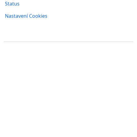
Status
Nastavení Cookies
Kde nás najdete
FUMBI, s.r.o.
FUMBI NETWORK j.s.a
Suché mýto 6
Suché mýto 6
811 03 Bratislava
811 03 Bratislava
Slovensko
Slovensko
IČO: 55 651 232
IČO: 52 005 895