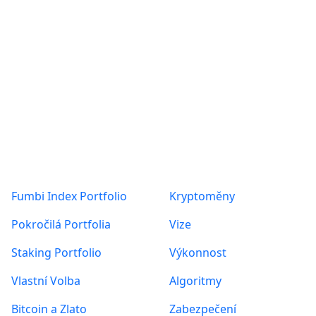
Posts found: error
Produkty
O nás
Fumbi Index Portfolio
Kryptoměny
Pokročilá Portfolia
Vize
Staking Portfolio
Výkonnost
Vlastní Volba
Algoritmy
Bitcoin a Zlato
Zabezpečení