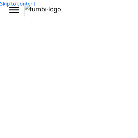
Skip to content
4. května
3
Daniel
Týdenní
•
2023
min •
Mitrovsky
přehled trhu
V uplynulých dvou týdnech přesáhla celková tržní
kapitalizace 25,43 bilionu Kč. Pokles tržní kapitalizace v