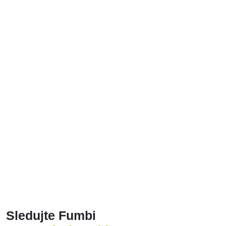
komentuje vývoj trhu
a srozumitelně
vysvětluje různé
investiční přístupy –
od základů až po
pokročilé strategie.
Odporúčame
Více článků
se společností Fumbi
ALL
CRYPTO WEEKLY UPDATE