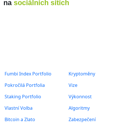
CRYPTOCURRENCIES
FUMBI NEWS
GUIDES
INTERESTING FACTS
Posts found: error
Produkty
O nás
Fumbi Index Portfolio
Kryptoměny
Pokročilá Portfolia
Vize
Staking Portfolio
Výkonnost
Vlastní Volba
Algoritmy
Bitcoin a Zlato
Zabezpečení