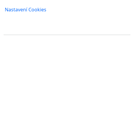
Nastavení Cookies
Kde nás najdete
FUMBI, s.r.o.
FUMBI NETWORK j.s.a
Suché mýto 6
Suché mýto 6
811 03 Bratislava
811 03 Bratislava
Slovensko
Slovensko
IČO: 55 651 232
IČO: 52 005 895