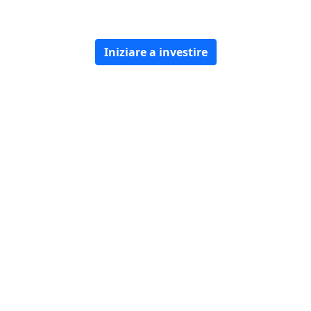
Iniziare a investire
Al sicuro con noi