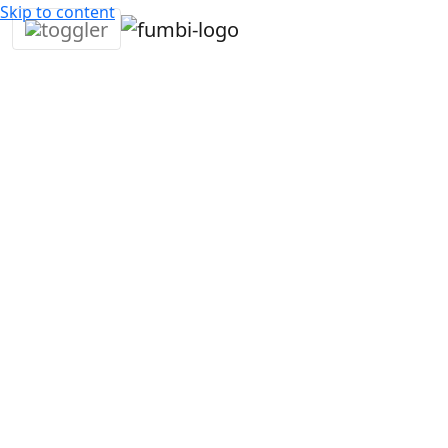
Skip to content
Sicurezza
La sicurezza è la priorità numero uno quando
in criptovalute. Non lasciamo nulla al caso e
collaboriamo con le principali aziende e svil
mercato per garantire la protezione dei vost
investimenti. Allo stesso tempo, eseguiamo
regolarmente audit indipendenti sui portafog
Iniziare a investire