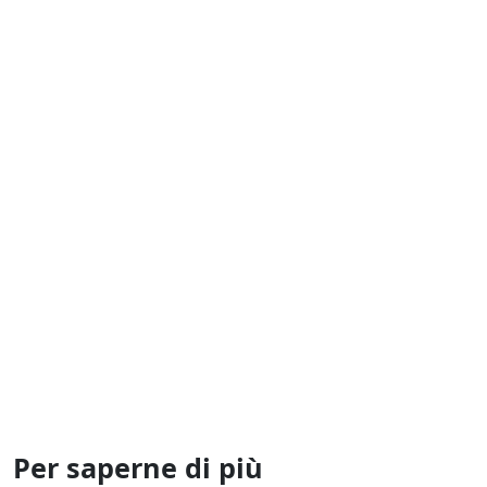
Bitcoin e Oro
Scelta Personale
Fumbi Portafoglio
Buoni Regalo
Custodia
Per saperne di più