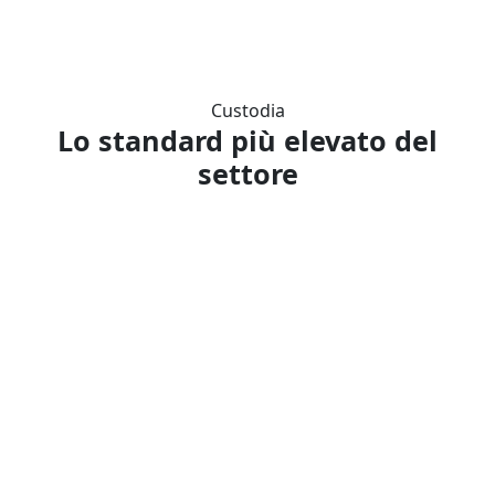
Custodia
Lo standard più elevato del
settore
Blocchi di fuoco
Fireblocks è una delle soluzioni più avanzate nel campo
della custodia istituzionale di criptovalute, che utilizza la