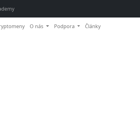
ademy
ryptomeny
O nás
Podpora
Články
10
spešne dokončila zlúčenie tokenov SingularityNET (AGIX) 
 (FET). Tokeny AGIX & OCEAN boli zlúčené a konvertované do
 novovzniknutú alianciu umelej inteligencie s názvom Artifi