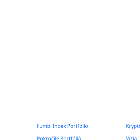
Produkty
O ná
ALL
KRYPTOMENY
Fumbi Index Portfólio
Kryp
Posts found: error
Pokročilé Portfóliá
Vízia