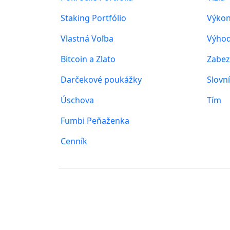
Staking Portfólio
Výkon
Vlastná Voľba
Výho
Bitcoin a Zlato
Zabez
Darčekové poukážky
Slovn
Úschova
Tím
Fumbi Peňaženka
Cenník
Kde nás nájdete