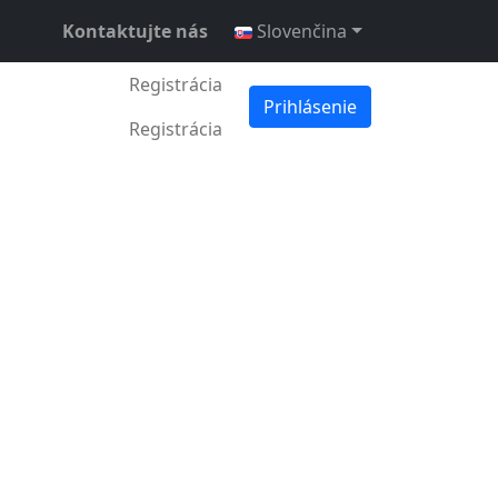
Kontaktujte nás
Slovenčina
Registrácia
Prihlásenie
Registrácia
. júla 2024
•
3 min •
Daniel Mitrovsky
& Ocean Protocol
 tokenu FET, ktorý
cial