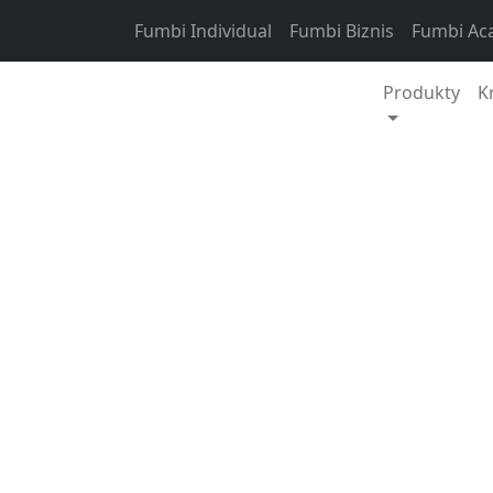
Skip to content
Fumbi Individual
Fumbi Biznis
Fumbi Ac
Produkty
K
Novinky vo Fumbi
Spoločnosť Fumbi ú
(OCEAN) s Fetch.ai
po novom zastupuje