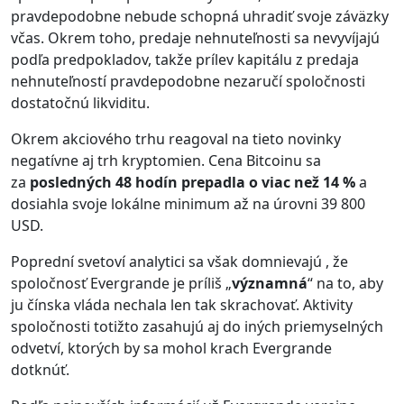
pravdepodobne nebude schopná uhradiť svoje záväzky
včas. Okrem toho, predaje nehnuteľnosti sa nevyvíjajú
podľa predpokladov, takže prílev kapitálu z predaja
nehnuteľností pravdepodobne nezaručí spoločnosti
dostatočnú likviditu.
Okrem akciového trhu reagoval na tieto novinky
negatívne aj trh kryptomien. Cena Bitcoinu sa
za
posledných 48 hodín prepadla o viac než 14 %
a
dosiahla svoje lokálne minimum až na úrovni 39 800
USD.
Poprední svetoví analytici sa však domnievajú , že
spoločnosť Evergrande je príliš „
významná
“ na to, aby
ju čínska vláda nechala len tak skrachovať. Aktivity
spoločnosti totižto zasahujú aj do iných priemyselných
odvetví, ktorých by sa mohol krach Evergrande
dotknúť.