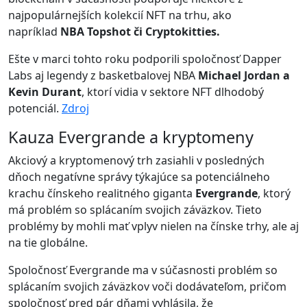
najpopulárnejších kolekcií NFT na trhu, ako
napríklad
NBA Topshot či Cryptokitties.
Ešte v marci tohto roku podporili spoločnosť Dapper
Labs aj legendy z basketbalovej NBA
Michael Jordan a
Kevin Durant
, ktorí vidia v sektore NFT dlhodobý
potenciál.
Zdroj
Kauza Evergrande a kryptomeny
Akciový a kryptomenový trh zasiahli v posledných
dňoch negatívne správy týkajúce sa potenciálneho
krachu čínskeho realitného giganta
Evergrande
, ktorý
má problém so splácaním svojich záväzkov. Tieto
problémy by mohli mať vplyv nielen na čínske trhy, ale aj
na tie globálne.
Spoločnosť Evergrande ma v súčasnosti problém so
splácaním svojich záväzkov voči dodávateľom, pričom
spoločnosť pred pár dňami vyhlásila, že