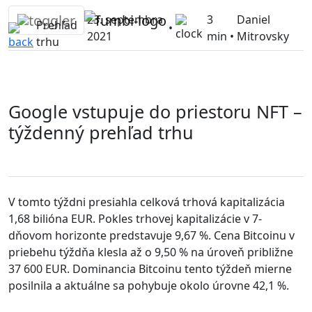
Skip
23. septembra
3
Daniel
to
Prehľad
•
2021
min •
Mitrovsky
content
trhu
Google vstupuje do priestoru NFT –
týždenný prehľad trhu
V tomto týždni presiahla celková trhová kapitalizácia
1,68 bilióna EUR. Pokles trhovej kapitalizácie v 7-
dňovom horizonte predstavuje 9,67 %. Cena Bitcoinu v
priebehu týždňa klesla až o 9,50 % na úroveň približne
37 600 EUR. Dominancia Bitcoinu tento týždeň mierne
posilnila a aktuálne sa pohybuje okolo úrovne 42,1 %.