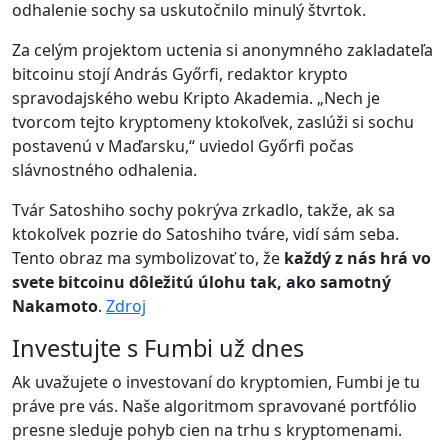
odhalenie sochy sa uskutočnilo minulý štvrtok.
Za celým projektom uctenia si anonymného zakladateľa
bitcoinu stojí András Győrfi, redaktor krypto
spravodajského webu Kripto Akademia. „Nech je
tvorcom tejto kryptomeny ktokoľvek, zaslúži si sochu
postavenú v Maďarsku,“ uviedol Győrfi počas
slávnostného odhalenia.
Tvár Satoshiho sochy pokrýva zrkadlo, takže, ak sa
ktokoľvek pozrie do Satoshiho tváre, vidí sám seba.
Tento obraz ma symbolizovať to, že
každý z nás hrá vo
svete bitcoinu dôležitú úlohu tak, ako samotný
Nakamoto
.
Zdroj
Investujte s Fumbi už dnes
Ak uvažujete o investovaní do kryptomien, Fumbi je tu
práve pre vás. Naše algoritmom spravované portfólio
presne sleduje pohyb cien na trhu s kryptomenami.