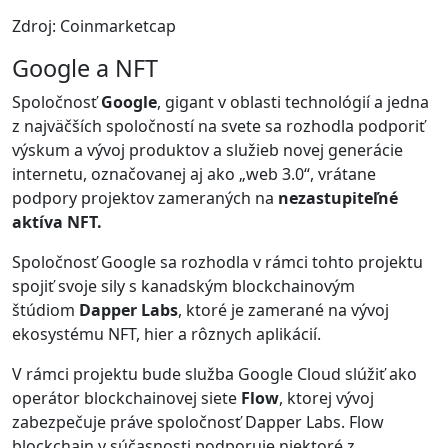
Zdroj: Coinmarketcap
Google a NFT
Spoločnosť
Google
, gigant v oblasti technológií a jedna
z najväčších spoločností na svete sa rozhodla podporiť
výskum a vývoj produktov a služieb novej generácie
internetu, označovanej aj ako „web 3.0“, vrátane
podpory projektov zameraných na
nezastupiteľné
aktíva NFT.
Spoločnosť Google sa rozhodla v rámci tohto projektu
spojiť svoje sily s kanadským blockchainovým
štúdiom
Dapper Labs
, ktoré je zamerané na vývoj
ekosystému NFT, hier a rôznych aplikácií.
V rámci projektu bude služba Google Cloud slúžiť ako
operátor blockchainovej siete
Flow
, ktorej vývoj
zabezpečuje práve spoločnosť Dapper Labs. Flow
blockchain v súčasnosti podporuje niektoré z