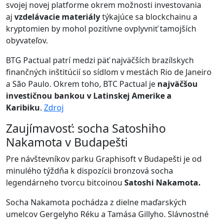
svojej novej platforme okrem možnosti investovania
aj
vzdelávacie materiály
týkajúce sa blockchainu a
kryptomien by mohol pozitívne ovplyvniť tamojších
obyvateľov.
BTG Pactual patrí medzi päť najväčších brazílskych
finančných inštitúcií so sídlom v mestách Rio de Janeiro
a São Paulo. Okrem toho, BTC Pactual je
najväčšou
investičnou bankou v Latinskej Amerike a
Karibiku
.
Zdroj
Zaujímavosť: socha Satoshiho
Nakamota v Budapešti
Pre návštevníkov parku Graphisoft v Budapešti je od
minulého týždňa k dispozícii bronzová socha
legendárneho tvorcu bitcoinou
Satoshi Nakamota.
Socha Nakamota pochádza z dielne maďarských
umelcov Gergelyho Réku a Tamása Gillyho. Slávnostné