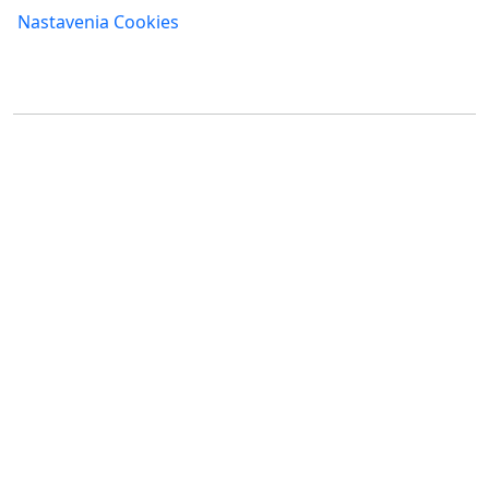
Nastavenia Cookies
Kde nás nájdete
FUMBI, s.r.o.
FUMBI NETWORK j.s.a
Suché mýto 6
Suché mýto 6
811 03 Bratislava
811 03 Bratislava
Slovensko
Slovensko
IČO: 55 651 232
IČO: 52 005 895