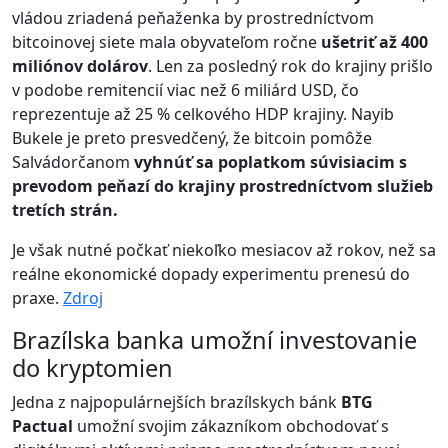
vládou zriadená peňaženka by prostredníctvom
bitcoinovej siete mala obyvateľom ročne
ušetriť až 400
miliónov dolárov
. Len za posledný rok do krajiny prišlo
v podobe remitencií viac než 6 miliárd USD, čo
reprezentuje až 25 % celkového HDP krajiny. Nayib
Bukele je preto presvedčený, že bitcoin pomôže
Salvádorčanom
vyhnúť sa poplatkom súvisiacim s
prevodom peňazí do krajiny prostredníctvom služieb
tretích strán.
Je však nutné počkať niekoľko mesiacov až rokov, než sa
reálne ekonomické dopady experimentu prenesú do
praxe.
Zdroj
Brazílska banka umožní investovanie
do kryptomien
Jedna z najpopulárnejších brazílskych bánk
BTG
Pactual
umožní svojim zákazníkom obchodovať s