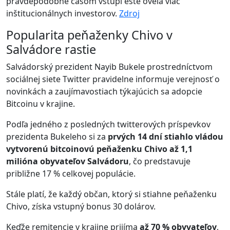
pravdepodobne časom vstúpi ešte oveľa viac
inštitucionálnych investorov.
Zdroj
Popularita peňaženky Chivo v
Salvádore rastie
Salvádorský prezident Nayib Bukele prostredníctvom
sociálnej siete Twitter pravidelne informuje verejnosť o
novinkách a zaujímavostiach týkajúcich sa adopcie
Bitcoinu v krajine.
Podľa jedného z posledných twitterových príspevkov
prezidenta Bukeleho si za
prvých 14 dní stiahlo vládou
vytvorenú bitcoinovú peňaženku Chivo až 1,1
milióna obyvateľov Salvádoru
, čo predstavuje
približne 17 % celkovej populácie.
Stále platí, že každý občan, ktorý si stiahne peňaženku
Chivo, získa vstupný bonus 30 dolárov.
Keďže remitencie v krajine prijíma
až 70 % obyvateľov
,