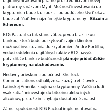
digitálnymi aktívami priamo prostredníctvom novej
platformy s názvom Mynt. Možnosť investovania do
kryptomien bude k dispozícii od budúceho štvrťroka a
bude zahŕňať dve najznámejšie kryptomeny –
Bitcoin a
Ethereum.
BTG Pactual sa tak stane vôbec prvou brazílskou
bankou, ktorá bude poskytovať svojim klientom
možnosť investovania do kryptomien. Andre Portilho,
vedúci oddelenia digitálnych aktív v BTG navyše
potvrdil, že banka v budúcnosti
plánuje pridať ďalšie
kryptomeny na obchodovanie.
Nedávny prieskum spoločnosti Sherlock
Communications odhalil, že sa každý tretí človek v
Latinskej Amerike zaujíma o kryptomeny. Väčšina ľudí
však zatiaľ neinvestuje do bitcoinu alebo iných
altcoinov, pretože im chýbajú dostatočné znalosti.
Zámer spoločnosti BTG Pactual implementovať na