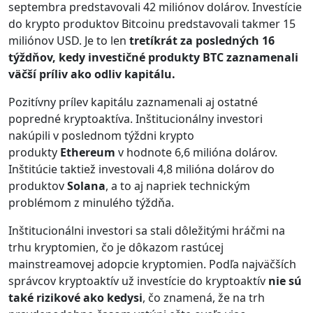
septembra predstavovali 42 miliónov dolárov. Investície
do krypto produktov Bitcoinu predstavovali takmer 15
miliónov USD. Je to len
tretíkrát za posledných 16
týždňov, kedy investičné produkty BTC zaznamenali
väčší príliv ako odliv kapitálu.
Pozitívny prílev kapitálu zaznamenali aj ostatné
popredné kryptoaktíva. Inštitucionálny investori
nakúpili v poslednom týždni krypto
produkty
Ethereum
v hodnote 6,6 milióna dolárov.
Inštitúcie taktiež investovali 4,8 milióna dolárov do
produktov
Solana
, a to aj napriek technickým
problémom z minulého týždňa.
Inštitucionálni investori sa stali dôležitými hráčmi na
trhu kryptomien, čo je dôkazom rastúcej
mainstreamovej adopcie kryptomien. Podľa najväčších
správcov kryptoaktív už investície do kryptoaktív
nie sú
také rizikové ako kedysi
, čo znamená, že na trh