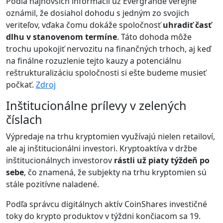
Podľa najnovších informácií už Evergrande verejne
oznámil, že dosiahol dohodu s jedným zo svojich
veriteľov, vďaka čomu dokáže spoločnosť
uhradiť časť
dlhu v stanovenom termíne
. Táto dohoda môže
trochu upokojiť nervozitu na finančných trhoch, aj keď
na finálne rozuzlenie tejto kauzy a potenciálnu
reštrukturalizáciu spoločnosti si ešte budeme musieť
počkať.
Zdroj
Inštitucionálne prílevy v zelených
číslach
Výpredaje na trhu kryptomien využívajú nielen retailoví,
ale aj inštitucionálni investori. Kryptoaktíva v držbe
inštitucionálnych investorov
rástli už piaty týždeň po
sebe
, čo znamená, že subjekty na trhu kryptomien sú
stále pozitívne naladené.
Podľa správcu digitálnych aktív CoinShares investičné
toky do krypto produktov v týždni končiacom sa 19.