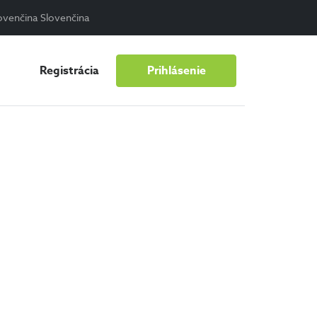
Slovenčina
Registrácia
Prihlásenie
25. apríla 2024
•
3 min •
Daniel Mitrovsky