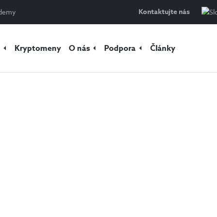
Kontaktujte nás
ademy
y
Kryptomeny
O nás
Podpora
Články