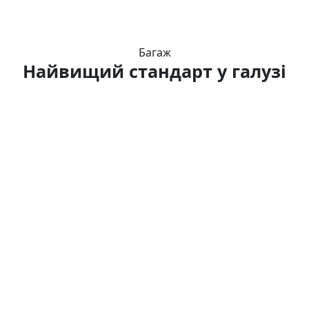
Багаж
Найвищий стандарт у галузі
Брандмауери
Fireblocks – одне з найсучасніших рішень у сфері
інституційного зберігання криптовалют, яке
використовує технологію MPC (багатосторонніх
обчислень). Ця технологія забезпечує високий