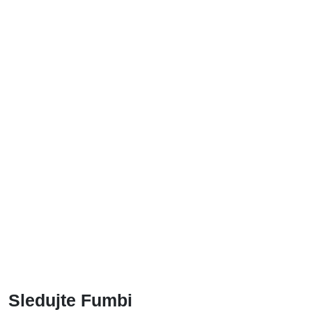
ALL
CRYPTO WEEKLY UPDATE
CRYPTOCURRENCIES
FUMBI NEWS
GUIDES
INTERESTING FACTS
Posts found: error