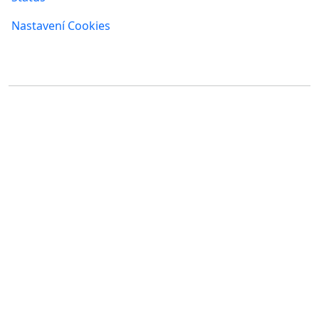
Nastavení Cookies
Kde nás najdete
FUMBI, s.r.o.
FUMBI NETWORK j.s.a
Suché mýto 6
Suché mýto 6
811 03 Bratislava
811 03 Bratislava
Slovensko
Slovensko
IČO: 55 651 232
IČO: 52 005 895