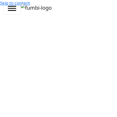
Skip to content
Fumbi Carteira
As suas chaves,
as suas criptomoedas
Gerencie suas criptomoedas em seus própri
Com a nova Fumbi Carteira, você pode criar
espaço non-custodial ou simplesmente con
carteira que já utiliza. É o complemento idea
investimentos, mantendo suas criptos semp
Ir para a carteira