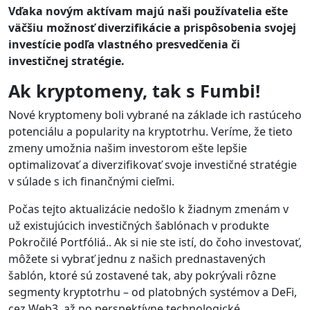
Vďaka novým aktívam majú naši používatelia ešte
väčšiu možnosť diverzifikácie a prispôsobenia svojej
investície podľa vlastného presvedčenia či
investičnej stratégie.
Ak kryptomeny, tak s Fumbi!
Nové kryptomeny boli vybrané na základe ich rastúceho
potenciálu a popularity na kryptotrhu. Veríme, že tieto
zmeny umožnia našim investorom ešte lepšie
optimalizovať a diverzifikovať svoje investičné stratégie
v súlade s ich finančnými cieľmi.
Počas tejto aktualizácie nedošlo k žiadnym zmenám v
už existujúcich investičných šablónach v produkte
Pokročilé Portfóliá.. Ak si nie ste istí, do čoho investovať,
môžete si vybrať jednu z našich prednastavených
šablón, ktoré sú zostavené tak, aby pokrývali rôzne
segmenty kryptotrhu – od platobných systémov a DeFi,
cez Web3, až po perspektívne technologické