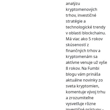
analýzu
kryptomenových
trhov, investičné
stratégie a
technologické trendy
v oblasti blockchainu.
Má viac ako 5 rokov
skúseností z
finančných trhov a
kryptomenám sa
aktívne venuje už vyše
8 rokov. Na Fumbi
blogu vám prináša
aktuálne novinky zo
sveta kryptomien,
komentuje vývoj trhu
a zrozumiteľne
vysvetľuje rôzne
investičné prístupy –