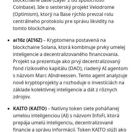
blockchaine Base (Layer 2 od spoločnosti
Coinbase). Ide o sesterský projekt Velodrome
(Optimism), ktorý na Base rýchlo prevzal rolu
centrálneho protokolu pre správu likvidity na
tomto blockchaine.
ai16z (AI16Z)
– Kryptomena postavená na
blockchaine Solana, ktorá kombinuje prvky umelej
inteligencie a decentralizovaného financovania.
Projekt sa prezentuje ako prvý decentralizovaný
fond rizikového kapitálu (DAO), riadený AI agentom
s názvom Marc AIndreessen. Tento agent analyzuje
nové kryptoprojekty a rozhoduje o investíciách na
základe kolektívnej inteligencie a dát z rôznych
zdrojov.
KAITO (KAITO)
– Natívny token siete poháňanej
umelou inteligenciou (AI) s názvom InfoFi, ktorá
prepája umelú inteligenciu, decentralizované
financie a správu informácií. Token KAITO slúži ako