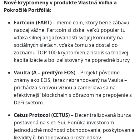
Nové kryptomeny v produkte Vlastná Voľba a
Pokročilé Portfóliá:
Fartcoin (FART)
– meme coin, ktorý berie zábavu
naozaj vážne. Fartcoin si získal veľkú popularitu
vďaka silnej angažovanosti svojej komunity na
sociálnych sieťach, vďaka čomu sa dostal do
zoznamu TOP 100 kryptomien z hľadiska trhovej
kapitalizácie a bol zalistovaný na popredné burzy.
Vaulta (A – predtým EOS)
– Projekt pôvodne
známy ako EOS, teraz rebrandovaný na Vaulta –
prichádza s novou víziou a zameriava sa na
efektívnejší blockchain s dôrazom na prepojenie s
DeFi svetom.
Cetus Protocol (CETUS)
– Decentralizovaná burza
postavená na sieti Sui. Ponúka investorom
jednoduché možnosti obchodovania, poskytovania
likvidity či bridgeovania prostriedkov.