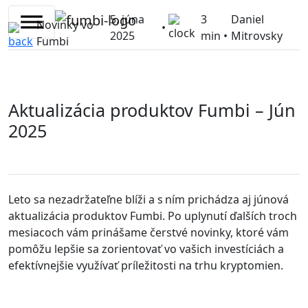
Skip
5. júna
3
Daniel
to
Novinky vo
•
2025
min •
Mitrovsky
content
Fumbi
Aktualizácia produktov Fumbi – Jún
2025
Leto sa nezadržateľne blíži a s ním prichádza aj júnová
aktualizácia produktov Fumbi. Po uplynutí ďalších troch
mesiacoch vám prinášame čerstvé novinky, ktoré vám
pomôžu lepšie sa zorientovať vo vašich investíciách a
efektívnejšie využívať príležitosti na trhu kryptomien.