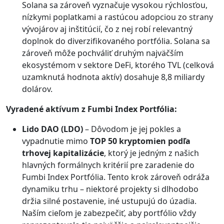
Solana sa zároveň vyznačuje vysokou rýchlosťou,
nízkymi poplatkami a rastúcou adopciou zo strany
vývojárov aj inštitúcií, čo z nej robí relevantný
doplnok do diverzifikovaného portfólia. Solana sa
zároveň môže pochváliť druhým najväčším
ekosystémom v sektore DeFi, ktorého TVL (celková
uzamknutá hodnota aktív) dosahuje 8,8 miliardy
dolárov.
Vyradené aktívum z Fumbi Index Portfólia:
Lido DAO (LDO)
– Dôvodom je jej pokles a
vypadnutie mimo
TOP 50 kryptomien podľa
trhovej kapitalizácie
, ktorý je jedným z našich
hlavných formálnych kritérií pre zaradenie do
Fumbi Index Portfólia. Tento krok zároveň odráža
dynamiku trhu – niektoré projekty si dlhodobo
držia silné postavenie, iné ustupujú do úzadia.
Naším cieľom je zabezpečiť, aby portfólio vždy