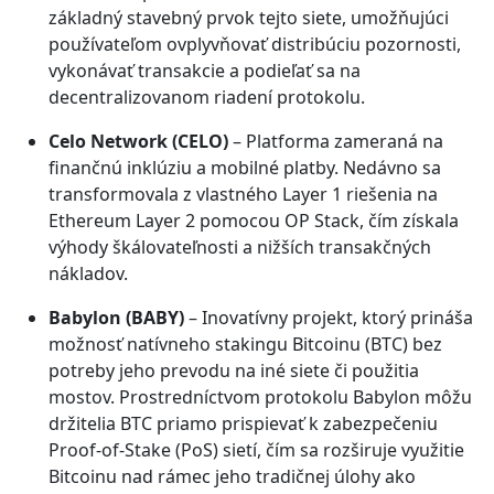
základný stavebný prvok tejto siete, umožňujúci
používateľom ovplyvňovať distribúciu pozornosti,
vykonávať transakcie a podieľať sa na
decentralizovanom riadení protokolu.
Celo Network (CELO)
– Platforma zameraná na
finančnú inklúziu a mobilné platby. Nedávno sa
transformovala z vlastného Layer 1 riešenia na
Ethereum Layer 2 pomocou OP Stack, čím získala
výhody škálovateľnosti a nižších transakčných
nákladov.
Babylon (BABY)
– Inovatívny projekt, ktorý prináša
možnosť natívneho stakingu Bitcoinu (BTC) bez
potreby jeho prevodu na iné siete či použitia
mostov. Prostredníctvom protokolu Babylon môžu
držitelia BTC priamo prispievať k zabezpečeniu
Proof-of-Stake (PoS) sietí, čím sa rozširuje využitie
Bitcoinu nad rámec jeho tradičnej úlohy ako