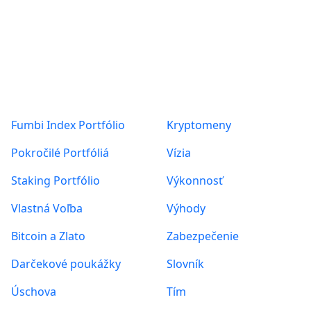
ALL
KRYPTOMENY
NÁVODY
NOVINKY VO FUMBI
PREHĽAD TRHU
Produkty
O nás
ZAUJÍMAVOSTI
Fumbi Index Portfólio
Kryptomeny
Pokročilé Portfóliá
Vízia
Staking Portfólio
Výkonnosť
Vlastná Voľba
Výhody
Bitcoin a Zlato
Zabezpečenie
Darčekové poukážky
Slovník
Úschova
Tím