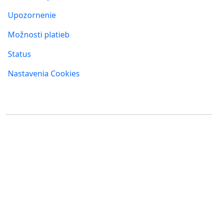
Upozornenie
Možnosti platieb
Status
Nastavenia Cookies
Kde nás nájdete
FUMBI, s.r.o.
FUMBI NETWORK j.s.a
Suché mýto 6
Suché mýto 6
811 03 Bratislava
811 03 Bratislava