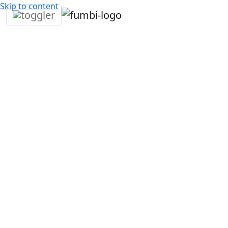
Skip to content
21. júla
3
Fumbi
•
2025
min •
Network
Zaujímavosti
Leto je tu a s ním aj najväčšie festivalové zážitky!