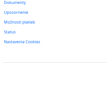
Dokumenty
Upozornenie
Možnosti platieb
Status
Nastavenia Cookies
Kde nás nájdete
FUMBI, s.r.o.
FUMBI NETWORK j.s.a
Suché mýto 6
Suché mýto 6