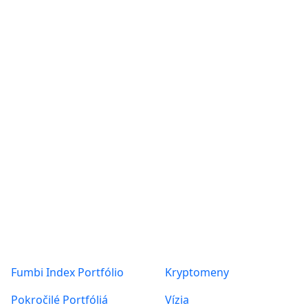
Odporúčame
Ďalšie články
s Fumbi
ALL
KRYPTOMENY
NÁVODY
NOVINKY VO FUMBI
PREHĽAD TRHU
Produkty
O nás
ZAUJÍMAVOSTI
Fumbi Index Portfólio
Kryptomeny
Pokročilé Portfóliá
Vízia