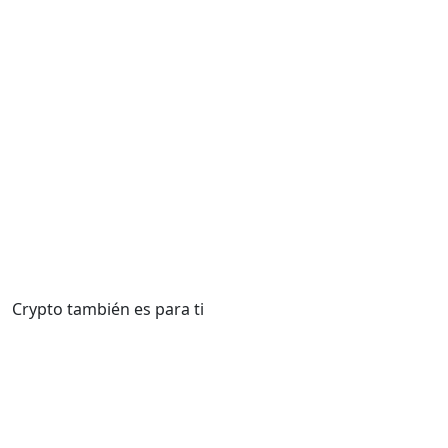
recompensa anual
diseñado para
esperada del 3 - 5 %
brindarle mayor
en criptomonedas.
flexibilidad y
libertad al
Más información
seleccionar y
comprar activos
criptográficos que
cumplan con sus
requisitos.
Más información
Crypto también es para ti