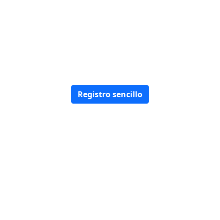
3.
Registro sencillo
Con nosotros seguro