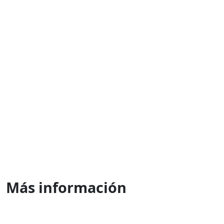
¿Tiene alguna pregunta?
Las respuestas a las preguntas más
frecuentes en la sección
Ayuda
Dónde encontrarnos:
Suché mýto 6
811 03 Bratislava
Eslovaquia
Más información