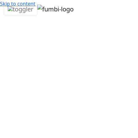
Skip to content
Fumbi Negocios
Evalúe los activos de su empresa de mane
efectiva con criptomonedas.
Abra una cuenta corporativa de criptomone
comience a aumentar los activos de su emp
criptomonedas. ¡Aproveche las ventajas de 
comercial hoy mismo!
Registro sencillo