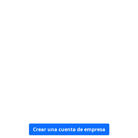
Encontraremos una solución
para usted
Empezar ahora
Crear una cuenta de empresa