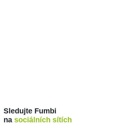
ALL
CRYPTO WEEKLY UPDATE
CRYPTOCURRENCIES
FUMBI NEWS
GUIDES
INTERESTING FACTS
Posts found: error