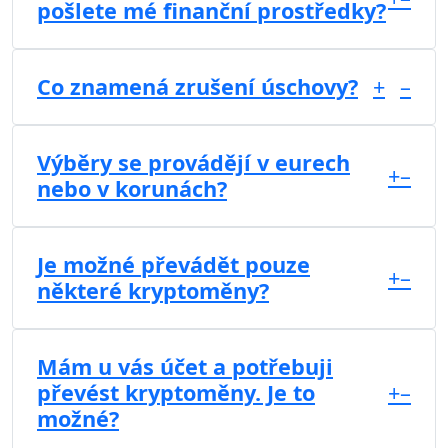
pošlete mé finanční prostředky?
Co znamená zrušení úschovy?
+
–
Výběry se provádějí v eurech
+
–
nebo v korunách?
Je možné převádět pouze
+
–
některé kryptoměny?
Mám u vás účet a potřebuji
převést kryptoměny. Je to
+
–
možné?