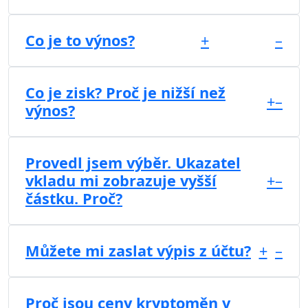
Co je to výnos?
+
–
Co je zisk? Proč je nižší než
+
–
výnos?
Provedl jsem výběr. Ukazatel
vkladu mi zobrazuje vyšší
+
–
částku. Proč?
Můžete mi zaslat výpis z účtu?
+
–
Proč jsou ceny kryptoměn v