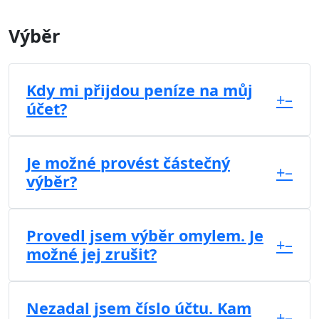
Výběr
Kdy mi přijdou peníze na můj
+
–
účet?
Je možné provést částečný
+
–
výběr?
Provedl jsem výběr omylem. Je
+
–
možné jej zrušit?
Nezadal jsem číslo účtu. Kam
+
–