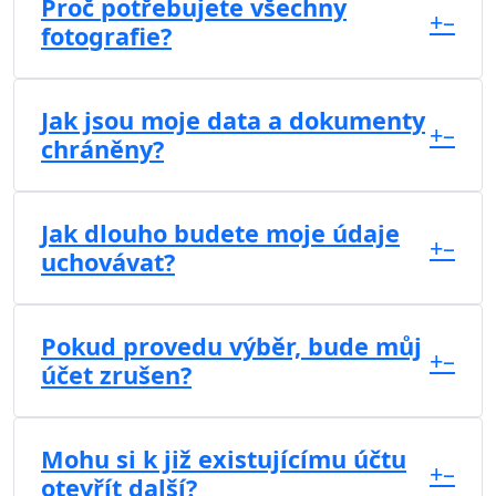
Proč potřebujete všechny
+
–
fotografie?
Jak jsou moje data a dokumenty
+
–
chráněny?
Jak dlouho budete moje údaje
+
–
uchovávat?
Pokud provedu výběr, bude můj
+
–
účet zrušen?
Mohu si k již existujícímu účtu
+
–
otevřít další?