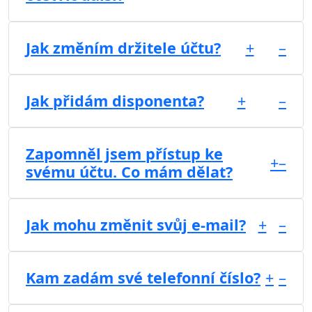
Jak změním držitele účtu?
+
–
Jak přidám disponenta?
+
–
Zapomněl jsem přístup ke
+
–
svému účtu. Co mám dělat?
Jak mohu změnit svůj e-mail?
+
–
Kam zadám své telefonní číslo?
+
–