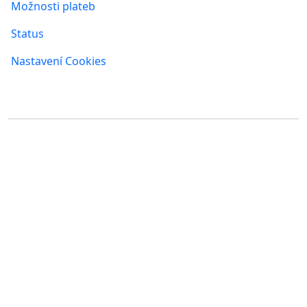
Možnosti plateb
Status
Nastavení Cookies
Kde nás najdete
FUMBI, s.r.o.
FUMBI NETWORK j.s.a
Suché mýto 6
Suché mýto 6
811 03 Bratislava
811 03 Bratislava
Slovensko
Slovensko