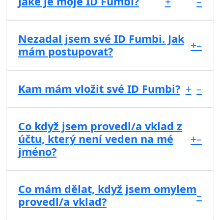
Jaké je moje ID Fumbi?
+
–
Nezadal jsem své ID Fumbi. Jak
+
–
mám postupovat?
Kam mám vložit své ID Fumbi?
+
–
Co když jsem provedl/a vklad z
účtu, který není veden na mé
+
–
jméno?
Co mám dělat, když jsem omylem
–
provedl/a vklad?