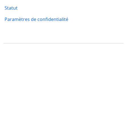
Statut
Paramètres de confidentialité
Où nous trouver
FUMBI, s.r.o.
FUMBI NETWORK j.s.a
Suché mýto 6
Suché mýto 6
811 03 Bratislava
811 03 Bratislava
Slovakia
Slovakia
ID: 55 651 232
ID: 52 005 895