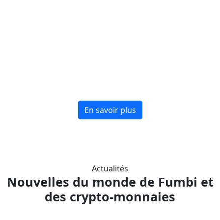
Chez Fumbi, nous avons créé une
académie qui vous emmènera pas à pas
dans le monde des crypto-monnaies et de
la blockchain. Nous vous expliquerons les
bases et les informations plus complexes
en langage humain et vous acquerrez des
connaissances qui vous enrichiront.
En savoir plus
Actualités
Nouvelles du monde de Fumbi et
des crypto-monnaies