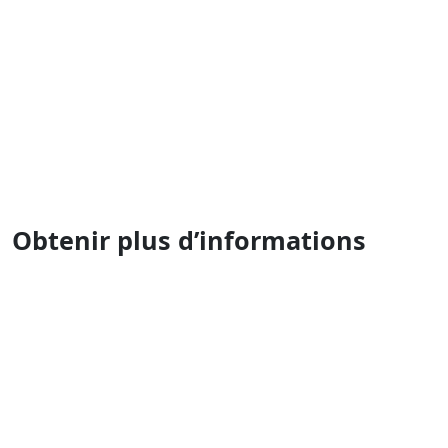
Suché mýto 6
811 03 Bratislava
Slovaquie
Obtenir plus d’informations
Fumbi
Entreprises
Évaluez avec nous les actifs de
votre entreprise