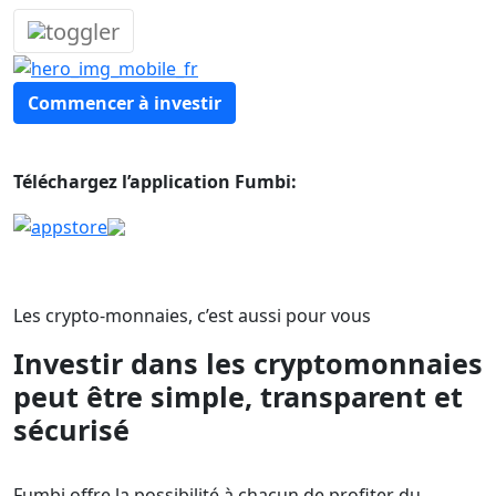
Skip
to
content
Commencer à investir
Téléchargez l’application Fumbi:
Les crypto-monnaies, c’est aussi pour vous
Investir dans les cryptomonnaies
peut être simple, transparent et
sécurisé
Fumbi offre la possibilité à chacun de profiter du