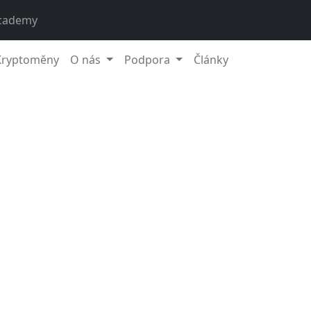
cademy
Kryptoměny
O nás
Podpora
Články
jsme si pro vás krátký přehled toho,
den | 26.4. – 2.5. | událo na trhu s