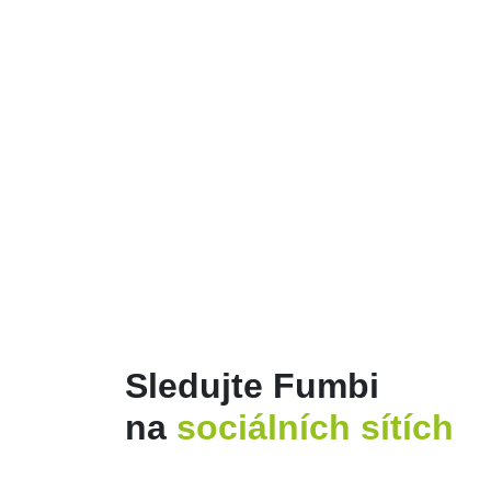
JAK SI ZAČÍT ODKLÁDAT
PENÍZE NA SVOU
BUDOUCNOST?
Juraj Ostertag
05, Srp 2026
0
Většina lidí ví, že by si měla pravide
odkládat část svého příjmu. Samotné spoř
je však často náročnější, než se na pr
pohled zdá. Existuje mnoho pravidel, meto
doporučení,…
Read More