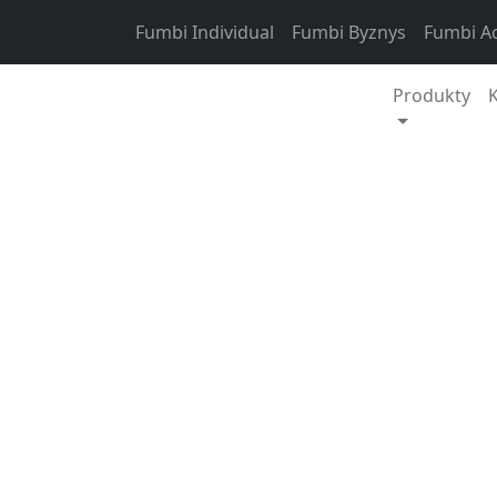
Skip to content
Fumbi Individual
Fumbi Byznys
Fumbi A
Produkty
Týdenní přehled trhu
Připravili 
poslední tý