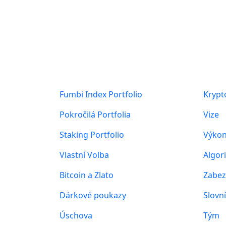
Produkty
O ná
Fumbi Index Portfolio
Kryp
Pokročilá Portfolia
Vize
Staking Portfolio
Výkon
Vlastní Volba
Algor
Bitcoin a Zlato
Zabez
Dárkové poukazy
Slovn
Úschova
Tým