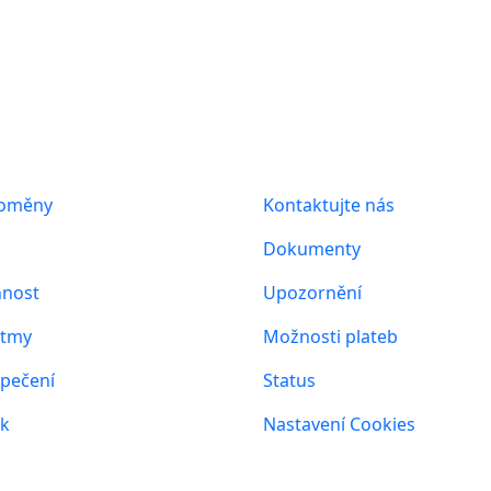
1
2
3
…
155
Next
s
Informace
toměny
Kontaktujte nás
Dokumenty
nost
Upozornění
itmy
Možnosti plateb
pečení
Status
ík
Nastavení Cookies