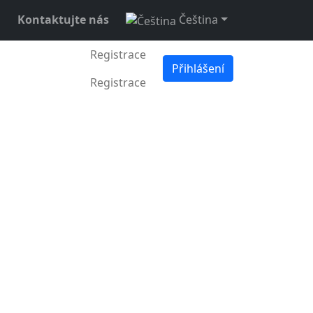
Kontaktujte nás
Čeština
Registrace
Přihlášení
Registrace
2. května 2020
•
3 min •
Boris Hasko
 co se za