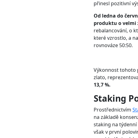
přinesl pozitivní vý
Od ledna do červn
produktu o velmi
rebalancování, o k
které vzrostlo, a 
rovnováze 50:50.
Výkonnost tohoto p
zlato, reprezento
13,7 %.
Staking Po
Prostřednictvím
St
na základě konsenz
staking na týdenní 
však v první polovi