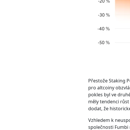
Přestože Staking Po
pro altcoiny obzvl
pokles byl ve druh
měly tendenci růst
dodat, že historic
Vzhledem k neuspo
společnosti Fumbi 