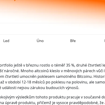
rtfolio ještě v březnu rostlo o téměř 35 %, druhé čtvrtletí 
ášť náročné. Mnoho altcoinů kleslo v měnových párech vůči 
ém čtvrtletí umocněn poklesem samotného Bitcoinu. Histori
 až v období 12-18 měsíců po poklesu na polovinu, ale samo
ké události nejsou zárukou budoucích výnosů.
kojivým výsledkům tohoto produktu pracuje v současné do
na úpravě produktu, přičemž je vysoce pravděpodobné, že a