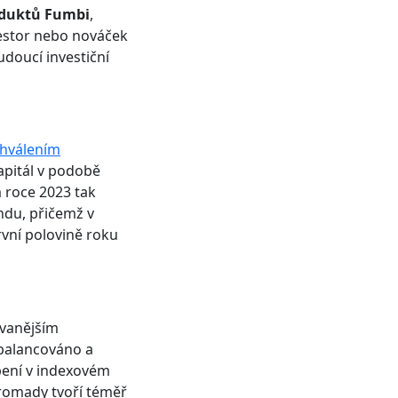
oduktů Fumbi
,
vestor nebo nováček
doucí investiční
hválením
kapitál v podobě
 roce 2023 tak
ndu, přičemž v
rvní polovině roku
ovanějším
balancováno a
pení v indexovém
hromady tvoří téměř