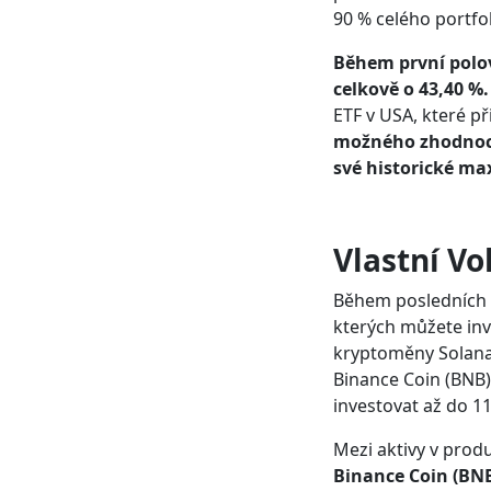
90 % celého portfol
Během první polov
celkově o 43,40 %.
ETF v USA, které p
možného zhodnocen
své historické m
Vlastní Vo
Během posledních š
kterých můžete inv
kryptoměny Solana 
Binance Coin (BNB
investovat až do 11
Mezi aktivy v prod
Binance Coin (BNB)