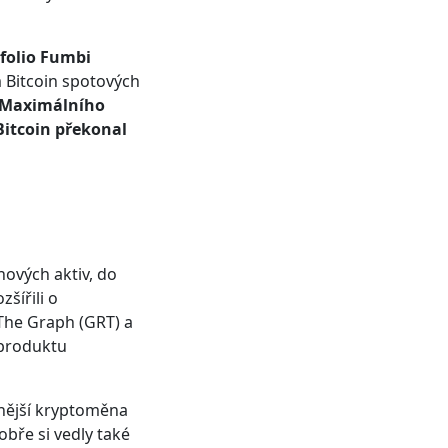
folio Fumbi
 Bitcoin spotových
Maximálního
Bitcoin překonal
nových aktiv, do
šířili o
The Graph (GRT) a
 produktu
nnější kryptoměna
bře si vedly také