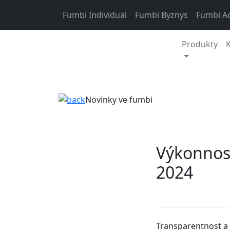
Skip to content
Fumbi Individual
Fumbi Byznys
Fumbi A
Produkty
Novinky ve fumbi
Výkonnost
2024
Transparentnost a 