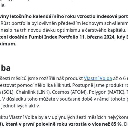
ia.
iny letošního kalendářního roku vzrostlo indexové port
Růst portfolia byl ovlivněn především lednovým schválením
řineslo na trh novou dávku optimismu a čerstvého kapitálu.
í dosáhlo Fumbi Index Portfolio 11. března 2024, kdy 
aximum.
lba
esti měsíců jsme rozšířili náš produkt
Vlastní Volba
až o 6 
estovat pomocí několika kliknutí. Postupně jsme produkt roz
(SOL), Chainlink (LINK), Cosmos (ATOM), Polygon (MATIC), 
). V důsledku toho můžete v současné době v rámci tohoto
 jednotlivých aktiv.
uktu Vlastní Volba byla v uplynulých šesti měsících nejvýko
, která v první polovině roku vzrostla o více než 85 %.
Do