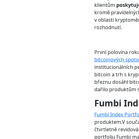
klientům
poskytuj
kromě pravidelných
v oblasti kryptomě
rozhodnutí.
První polovina rok
bitcoinových spoto
institucionálních 
bitcoin a trh s kr
březnu dosáhl bitc
dařilo produktům 
Fumbi Ind
Fumbi Index Portfo
produktem.V souča
čtvrtletně revidov
portfoliu Fumbi ma