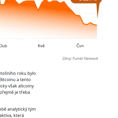
letošního roku bylo
Bitcoinu a tento
cky však altcoiny
zřejmě je třeba
bě analytický tým
ktiva, která