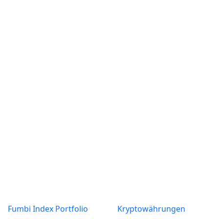
ALL
ANWEISUNGEN
INTERESSANTE FAKTEN
KRYPTOWÄHRUNGEN
Posts found: error
Produkte
Über
Fumbi Index Portfolio
Kryptowährungen