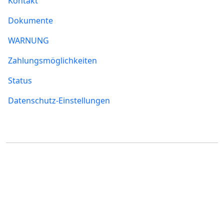
Kontakt
Dokumente
WARNUNG
Zahlungsmöglichkeiten
Status
Datenschutz-Einstellungen
Wo Sie uns finden
FUMBI, s.r.o.
FUMBI NETWORK j.s.a