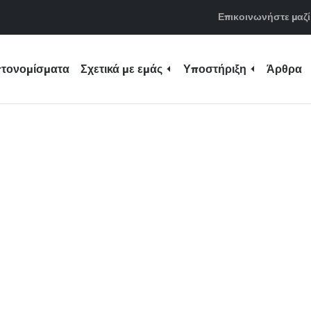
Επικοινωνήστε μαζί
τονομίσματα
Σχετικά με εμάς
Υποστήριξη
Άρθρα
του Fumbi
υκαιρίες βρίσκονται μπροστά
όσο το δυνατόν
εκμεταλλευτούν και να
τα και νέες ευκαιρίες.