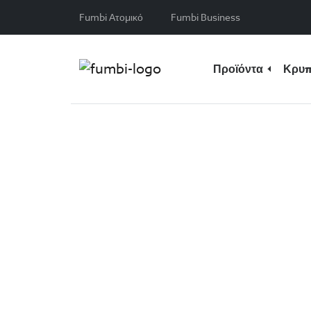
Skip to content
Fumbi Ατομικό
Fumbi Business
Προϊόντα
Κρυπ
Το όραμα 
Οι σημαντικότερες επενδυτικές ε
μας. Ελπίζουμε να βοηθήσουμε 
περισσότερους ανθρώπους να τα 
αποκτήσουν οικονομική σταθερότη