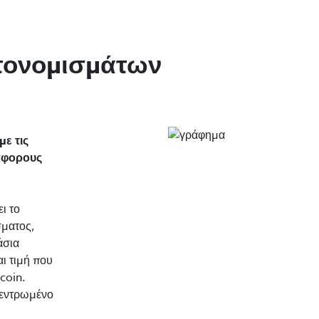
τονομισμάτων
ε τις
ιάφορους
ι το
σματος,
άσια
ι τιμή που
coin.
κεντρωμένο