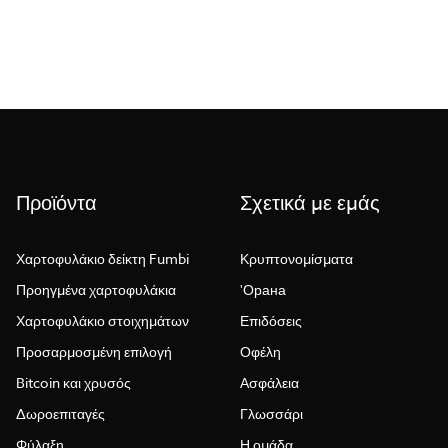
Posts found: error
Εμφάνιση περισσότερων
Προϊόντα
Σχετικά με εμάς
Χαρτοφυλάκιο δείκτη Fumbi
Κρυπτονομίσματα
Προηγμένα χαρτοφυλάκια
'Орана
Χαρτοφυλάκιο στοιχημάτων
Επιδόσεις
Προσαρμοσμένη επιλογή
Οφέλη
Bitcoin και χρυσός
Ασφάλεια
Δωροεπιταγές
Γλωσσάρι
Φύλαξη
Η ομάδα