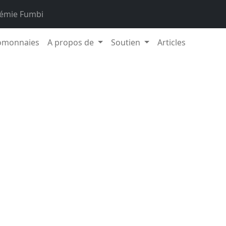
émie Fumbi
omonnaies
A propos de
Soutien
Articles
tomonnaies a enregistré une légère baisse au cours des 14 
sière totale a diminué d’environ 5,2 % sur cette période et s
os. Le Bitcoin a reculé d’environ 4,1 %, son prix évoluant aut