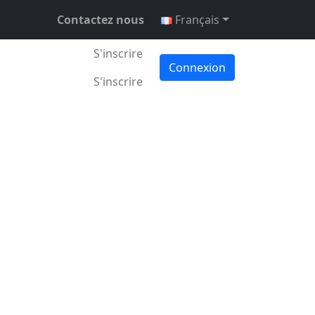
Contactez nous
Français
S'inscrire
Connexion
S'inscrire
21. mai 2026
•
3 min •
Juraj Ostertag
derniers jours. La
’élève actuellement
our de 66 625 €.