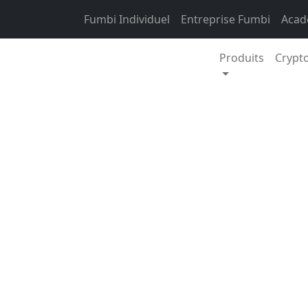
Skip to content
Fumbi Individuel
Entreprise Fumbi
Acad
Produits
Crypt
Curiosités
Le marché des cryp
capitalisation bour
à 2,2 billions d’eur