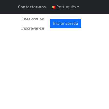
Contactar-nos
Português
Inscrever-se
Iniciar sessão
Inscrever-se
embro 2024
•
3 min •
Daniel Mitrovsky
ou a longo prazo,
ios básicos do
s.
A inflação