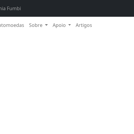
ia Fumbi
ptomoedas
Sobre
Apoio
Artigos
20. Nov
posta para onde investir o seu dinheiro em 2025 – a curto 
 segurança – o mais importante é compreender os princíp
sco, o horizonte temporal e a escolha das ferramentas certa