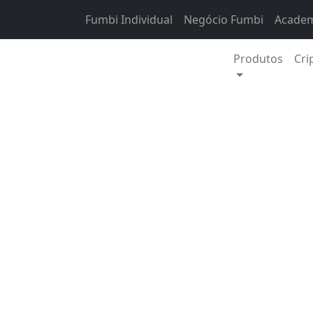
Skip to content
Fumbi Individual
Negócio Fumbi
Academ
Produtos
Cri
Guias
Se procura uma res
mas sobretudo com
investimento, o ri