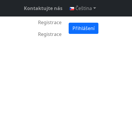
Kontaktujte nás
Čeština
Registrace
Přihlášení
dubna 2026
•
3 min •
Daniel Mitrovsky
Registrace
našeho
 platforma, jejímž