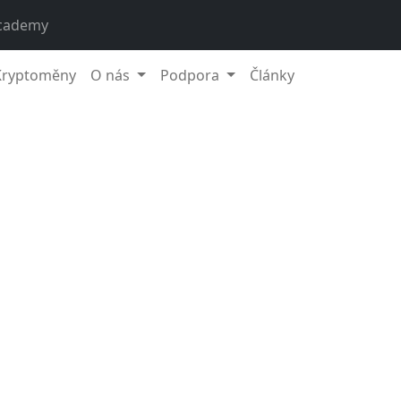
cademy
Kryptoměny
O nás
Podpora
Články
1. 
gu vám představíme další kryptoaktivum, které je součástí 
lia – Algorand. Algorand je decentralizovaná blockchainová
řešit přetrvávající problém blockchainového trilematu.