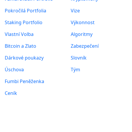
Posts found: error
Pokročilá Portfolia
Vize
Staking Portfolio
Výkonnost
Vlastní Volba
Algoritmy
Bitcoin a Zlato
Zabezpečení
Dárkové poukazy
Slovník
Úschova
Tým
Fumbi Peněženka
Ceník
Informace