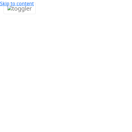
Skip to content
20. března
3
Fumbi
•
2026
min •
Network
Zajímavosti
Kryptoměny za poslední dekádu prošly cestu od