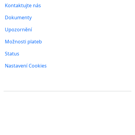
Kontaktujte nás
Dokumenty
Upozornění
Možnosti plateb
Status
Nastavení Cookies
Kde nás najdete
FUMBI, s.r.o.
FUMBI NETWORK j.s.a