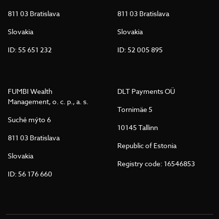
811 03 Bratislava
811 03 Bratislava
Slovakia
Slovakia
ID: 55 651 232
ID: 52 005 895
FUMBI Wealth
DLT Payments OÜ
Management, o. c. p., a. s.
Tornimäe 5
Suché mýto 6
10145 Tallinn
811 03 Bratislava
Republic of Estonia
Slovakia
Registry code: 16546853
ID: 56 176 660