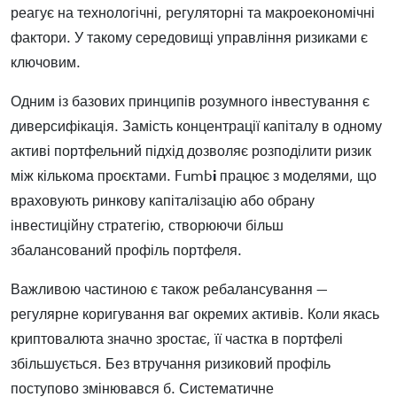
реагує на технологічні, регуляторні та макроекономічні
фактори. У такому середовищі управління ризиками є
ключовим.
Одним із базових принципів розумного інвестування є
диверсифікація. Замість концентрації капіталу в одному
активі портфельний підхід дозволяє розподілити ризик
між кількома проєктами. Fumb
i
працює з моделями, що
враховують ринкову капіталізацію або обрану
інвестиційну стратегію, створюючи більш
збалансований профіль портфеля.
Важливою частиною є також ребалансування —
регулярне коригування ваг окремих активів. Коли якась
криптовалюта значно зростає, її частка в портфелі
збільшується. Без втручання ризиковий профіль
поступово змінювався б. Систематичне