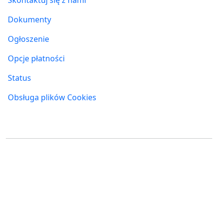
Skontaktuj się z nami
Dokumenty
Ogłoszenie
Opcje płatności
Status
Obsługa plików Cookies
Gdzie nas znaleźć
FUMBI, s.r.o.
FUMBI NETWORK j.s.a
Suché mýto 6
Suché mýto 6