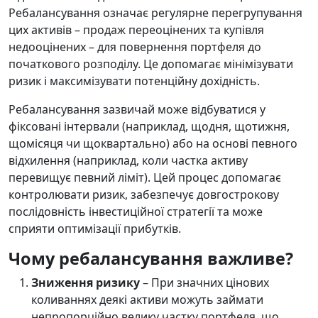
Ребалансування означає регулярне перегрупування
цих активів – продаж переоцінених та купівля
недооцінених – для повернення портфеля до
початкового розподілу. Це допомагає мінімізувати
ризик і максимізувати потенційну дохідність.
Ребалансування зазвичай може відбуватися у
фіксовані інтервали (наприклад, щодня, щотижня,
щомісяця чи щоквартально) або на основі певного
відхилення (наприклад, коли частка активу
перевищує певний ліміт). Цей процес допомагає
контролювати ризик, забезпечує довгострокову
послідовність інвестиційної стратегії та може
сприяти оптимізації прибутків.
Чому ребалансування важливе?
Зниження ризику
– При значних цінових
коливаннях деякі активи можуть займати
непропорційно велику частку портфеля, що