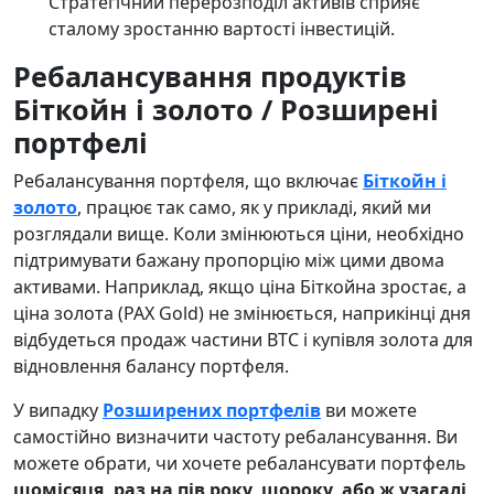
Стратегічний перерозподіл активів сприяє
сталому зростанню вартості інвестицій.
Ребалансування продуктів
Біткойн і золото
/
Розширені
портфелі
Ребалансування портфеля, що включає
Біткойн і
золото
, працює так само, як у прикладі, який ми
розглядали вище. Коли змінюються ціни, необхідно
підтримувати бажану пропорцію між цими двома
активами. Наприклад, якщо ціна Біткойна зростає, а
ціна золота (PAX Gold) не змінюється, наприкінці дня
відбудеться продаж частини BTC і купівля золота для
відновлення балансу портфеля.
У випадку
Розширених портфелів
ви можете
самостійно визначити частоту ребалансування. Ви
можете обрати, чи хочете ребалансувати портфель
щомісяця, раз на пів року, щороку, або ж узагалі