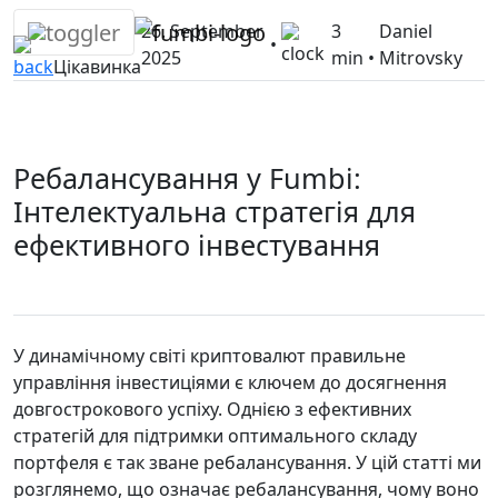
Skip
26. September
3
Daniel
to
•
2025
min •
Mitrovsky
content
Цікавинка
Ребалансування у Fumbi:
Інтелектуальна стратегія для
ефективного інвестування
У динамічному світі криптовалют правильне
управління інвестиціями є ключем до досягнення
довгострокового успіху. Однією з ефективних
стратегій для підтримки оптимального складу
портфеля є так зване ребалансування. У цій статті ми
розглянемо, що означає ребалансування, чому воно