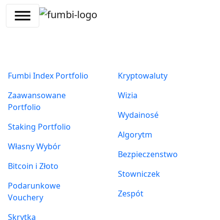
Skip
to
content
Produkty
O nas
Fumbi Index Portfolio
Kryptowaluty
Zaawansowane
Wizia
Portfolio
Wydainosé
Staking Portfolio
Algorytm
Własny Wybór
Bezpieczenstwo
Bitcoin i Złoto
Stowniczek
Podarunkowe
Zespót
Vouchery
Skrytka