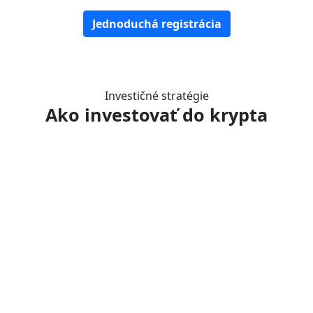
Jednoduchá registrácia
Investičné stratégie
Ako investovať do krypta
Jednorazová investícia
Ak ste sa rozhodli, že teraz je ten správny čas investovať
do
bitcoinu
a iných kryptomien, tak to môžete spraviť
jedným vkladom, ktorým kúpite celé portfólio