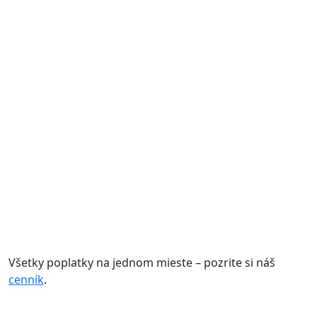
top preverené kryptomeny
Všetky poplatky na jednom mieste – pozrite si náš
cenník
.