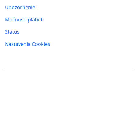
Upozornenie
Možnosti platieb
Status
Nastavenia Cookies
Kde nás nájdete
FUMBI, s.r.o.
FUMBI NETWORK j.s.a
Suché mýto 6
Suché mýto 6
811 03 Bratislava
811 03 Bratislava