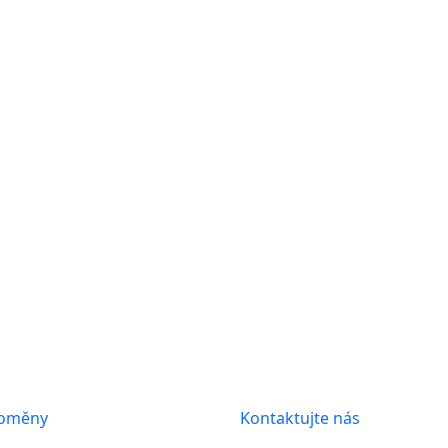
Posts found: error
s
Informace
toměny
Kontaktujte nás