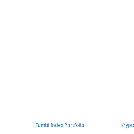
FUMBI NEWS
GUIDES
INTERESTING FACTS
Produkty
O ná
Fumbi Index Portfolio
Kryp