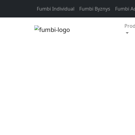
Skip to content
Fumbi Individual
Fumbi Byznys
Fumbi A
Pro
Novinky ve fumbi
Inovace, která ještě v
kryptoměnami.