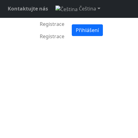
Kontaktujte nás
Čeština
Registrace
Přihlášení
Registrace
 června 2022
•
3 min •
Fumbi Network
iál trhu s