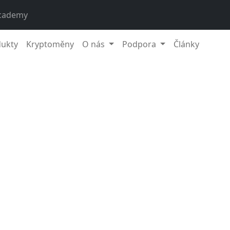
cademy
dukty
Kryptoměny
O nás
Podpora
Články
6.
íce vylepší zážitek z
Fumbi
a pomůže vám využít obrovský
potenc