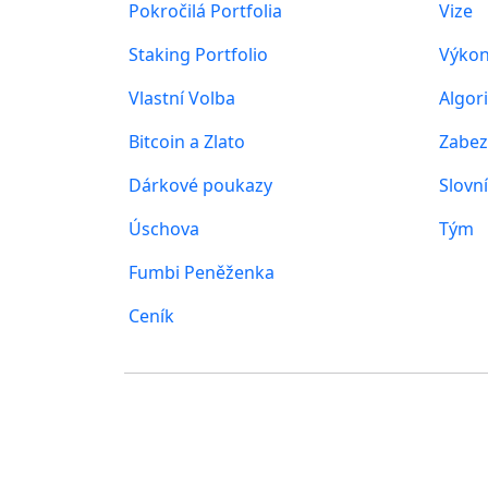
Pokročilá Portfolia
Vize
Staking Portfolio
Výkon
Vlastní Volba
Algor
Bitcoin a Zlato
Zabez
Dárkové poukazy
Slovn
Úschova
Tým
Fumbi Peněženka
Ceník
Kde nás najdete