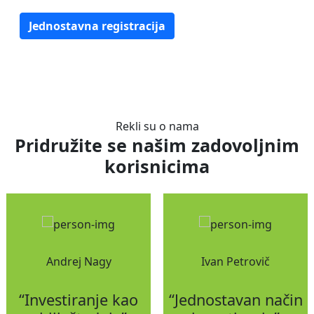
Jednostavna registracija
Rekli su o nama
Pridružite se našim zadovoljnim
korisnicima
Andrej Nagy
Ivan Petrovič
“Investiranje kao
“Jednostavan način