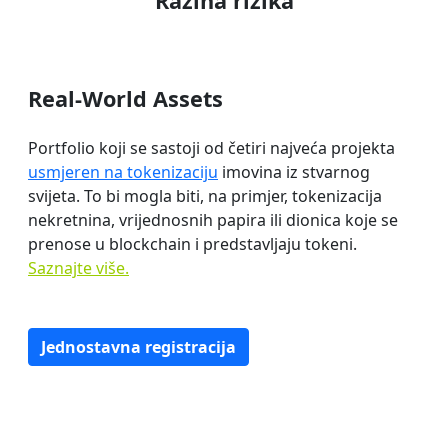
Razina rizika
Real-World Assets
Portfolio koji se sastoji od četiri najveća projekta
usmjeren na tokenizaciju
imovina iz stvarnog
svijeta. To bi mogla biti, na primjer, tokenizacija
nekretnina, vrijednosnih papira ili dionica koje se
prenose u blockchain i predstavljaju tokeni.
Saznajte više.
Jednostavna registracija