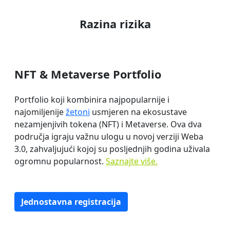
Razina rizika
NFT & Metaverse Portfolio
Portfolio koji kombinira najpopularnije i
najomiljenije
žetoni
usmjeren na ekosustave
nezamjenjivih tokena (NFT) i Metaverse. Ova dva
područja igraju važnu ulogu u novoj verziji Weba
3.0, zahvaljujući kojoj su posljednjih godina uživala
ogromnu popularnost.
Saznajte više.
Jednostavna registracija