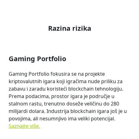
Razina rizika
Gaming Portfolio
Gaming Portfolio fokusira se na projekte
kriptovalutnih igara koji igračima nude priliku za
zabavu i zaradu koristeći blockchain tehnologiju.
Prema podacima, prostor igara je područje u
stalnom rastu, trenutno doseže veličinu do 280
milijardi dolara. Industrija blockchain igara još je u
povojima, ali nesumnjivo ima veliki potencijal.
Saznajte više.