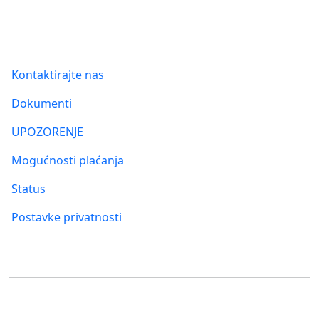
Informacije
Kontaktirajte nas
Dokumenti
UPOZORENJE
Mogućnosti plaćanja
Status
Postavke privatnosti