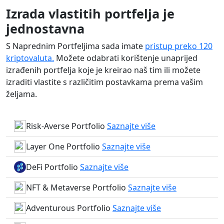
Izrada vlastitih portfelja je
jednostavna
S Naprednim Portfeljima sada imate
pristup preko 120
kriptovaluta.
Možete odabrati korištenje unaprijed
izrađenih portfelja koje je kreirao naš tim ili možete
izraditi vlastite s različitim postavkama prema vašim
željama.
Risk-Averse Portfolio
Saznajte više
Layer One Portfolio
Saznajte više
DeFi Portfolio
Saznajte više
NFT & Metaverse Portfolio
Saznajte više
Adventurous Portfolio
Saznajte više