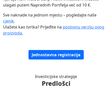
ulagati putem Naprednih Portfelja već od 10 €.
Sve naknade na jednom mjestu – pogledajte naše
cjenik
.
Ulažete kao tvrtka? Prijeđite na
poslovnu verziju ovog
proizvoda.
Jednostavna registracija
Investicijske strategije
Predlošci