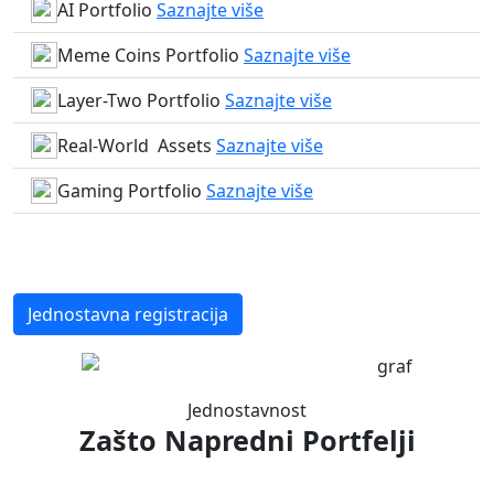
AI Portfolio
Saznajte više
Meme Coins Portfolio
Saznajte više
Layer-Two Portfolio
Saznajte više
Real-World Assets
Saznajte više
Gaming Portfolio
Saznajte više
Jednostavna registracija
Jednostavnost
Zašto Napredni Portfelji