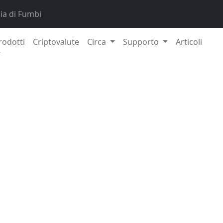
a di Fumbi
rodotti
Criptovalute
Circa
Supporto
Articoli
9. Fe
presenteremo gli attributi fondamentali del
protocollo Av
lockchain innovativa, il cui principale vantaggio è l’estrema
 delle transazioni senza dover rinunciare alla decentralizzazi