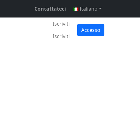
Contattateci
Italiano
Iscriviti
Accesso
Iscriviti
bbraio 2026
•
3 min •
Daniel Mitrovsky
alanche
– una
 scalabilità e
one o alla