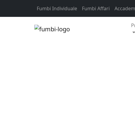
Skip to content
Fumbi Individuale
Fumbi Affari
Accademi
P
Criptovalute
Nel seguente blog 
nuova piattaforma b
velocità di verifica
sicurezza.