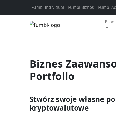
Skip to content
Fumbi Individual
Fumbi Biznes
Fumbi A
Prod
Biznes Zaawans
Portfolio
Stwórz swoje własne por
kryptowalutowe