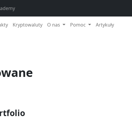
cademy
ukty
Kryptowaluty
O nas
Pomoc
Artykuły
owane
tfolio