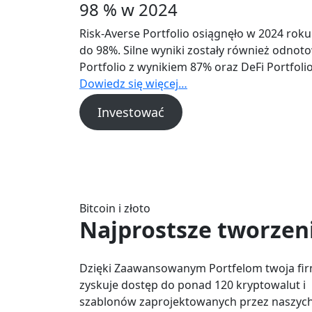
98 % w 2024
Risk-Averse Portfolio osiągnęło w 2024 rok
do 98%. Silne wyniki zostały również odnot
Portfolio z wynikiem 87% oraz DeFi Portfoli
Dowiedz się więcej…
Investować
Bitcoin i złoto
Najprostsze tworzen
Dzięki Zaawansowanym Portfelom twoja fi
zyskuje dostęp do ponad 120 kryptowalut i
szablonów zaprojektowanych przez naszyc