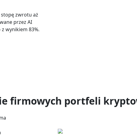
u stopę zwrotu aż
owane przez AI
o z wynikiem 83%.
ie firmowych portfeli kryp
rma
h