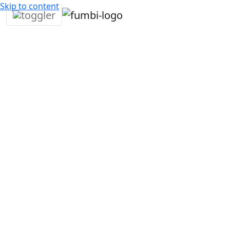
Skip to content
10. lutego
3
Daniel
Interesujace
•
2025
min •
Mitrovsky
fakty
Rok 2024 na rynku kryptowalut był wyjątkowo
dynamiczny i pełen istotnych wydarzeń. Po udanej