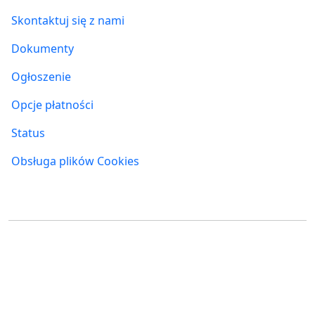
Skontaktuj się z nami
Dokumenty
Ogłoszenie
Opcje płatności
Status
Obsługa plików Cookies
Gdzie nas znaleźć
FUMBI, s.r.o.
FUMBI NETWORK j.s.a