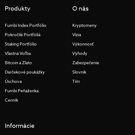
Produkty
O nás
Fumbi Index Portfólio
Kryptomeny
Pokročilé Portfóliá
Vízia
Staking Portfólio
Výkonnosť
Vlastná Voľba
Výhody
Bitcoin a Zlato
Zabezpečenie
Darčekové poukážky
Slovník
Úschova
Tím
Fumbi Peňaženka
Cenník
Informácie