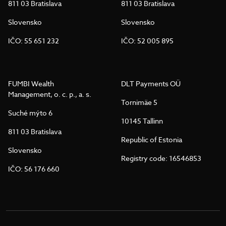
811 03 Bratislava
811 03 Bratislava
Slovensko
Slovensko
IČO: 55 651 232
IČO: 52 005 895
FUMBI Wealth
DLT Payments OÜ
Management, o. c. p., a. s.
Tornimäe 5
Suché mýto 6
10145 Tallinn
811 03 Bratislava
Republic of Estonia
Slovensko
Registry code: 16546853
IČO: 56 176 660