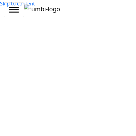
Skip to content
25. februára
3
Daniel
Novinky vo
•
2026
min •
Mitrovsky
Fumbi
Fumbi podporí migráciu a swap tokenu OM na token
MANTRA. Migrácia a swap tokenu $OM na token