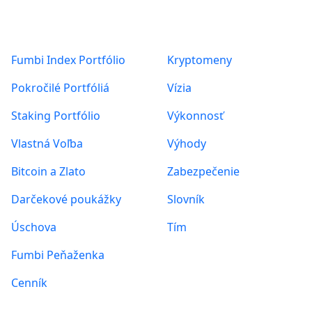
Produkty
O nás
Fumbi Index Portfólio
Kryptomeny
Pokročilé Portfóliá
Vízia
Staking Portfólio
Výkonnosť
Vlastná Voľba
Výhody
Bitcoin a Zlato
Zabezpečenie
Darčekové poukážky
Slovník
Úschova
Tím
Fumbi Peňaženka
Cenník