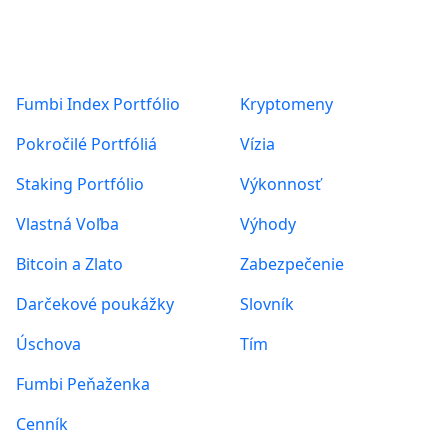
NOVINKY VO FUMBI
PREHĽAD TRHU
Produkty
O nás
ZAUJÍMAVOSTI
Fumbi Index Portfólio
Kryptomeny
Posts found: error
Pokročilé Portfóliá
Vízia
Staking Portfólio
Výkonnosť
Vlastná Voľba
Výhody
Bitcoin a Zlato
Zabezpečenie
Darčekové poukážky
Slovník
Úschova
Tím
Fumbi Peňaženka
Cenník