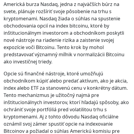
Americká burza Nasdaq, jedna z najväčších búrz na
svete, plánuje rozšíriť svoje pôsobenie na trhu s
kryptomenami. Nasdaq žiada o súhlas na spustenie
obchodovania opcií na index bitcoinu, ktoré by
inštitucionálnym investorom a obchodníkom poskytli
nové nástroje na riadenie rizika a zaistenie svojej
expozície voči Bitcoinu. Tento krok by mohol
predstavovať významný míľnik v normalizácii Bitcoinu
ako investičnej triedy.
Opcie sú finančné nástroje, ktoré umožňujú
obchodníkom kúpiť alebo predať aktívum, ako je akcia,
index alebo ETF za stanovenú cenu v konkrétny dátum.
Tento mechanizmus je užitočný najmä pre
inštitucionálnych investorov, ktorí hľadajú spôsoby, ako
ochrániť svoje portfóliá pred volatilitou trhu s
kryptomenami. Aj z tohto dôvodu Nasdaq oficiálne
oznámil svoj zámer spustiť opcie na indexovanie
Bitcoinov a požiadal o súhlas Americkú komisiu pre