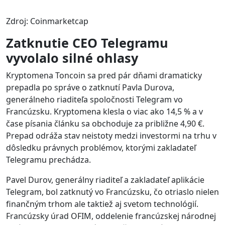
Zdroj: Coinmarketcap
Zatknutie CEO Telegramu
vyvolalo silné ohlasy
Kryptomena Toncoin sa pred pár dňami dramaticky
prepadla po správe o zatknutí Pavla Durova,
generálneho riaditeľa spoločnosti Telegram vo
Francúzsku. Kryptomena klesla o viac ako 14,5 % a v
čase písania článku sa obchoduje za približne 4,90 €.
Prepad odráža stav neistoty medzi investormi na trhu v
dôsledku právnych problémov, ktorými zakladateľ
Telegramu prechádza.
Pavel Durov, generálny riaditeľ a zakladateľ aplikácie
Telegram, bol zatknutý vo Francúzsku, čo otriaslo nielen
finančným trhom ale taktiež aj svetom technológií.
Francúzsky úrad OFIM, oddelenie francúzskej národnej