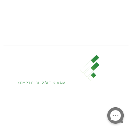
Registry code:
Slovensko
16546853
IČO: 56 176 660
©
2026 FUMBI NETWORK j. s. a.
All rights reserved.