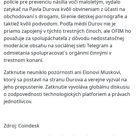
polície pre prevenciu násilia voči maloletým, vydalo
zatykač na Pavla Durova kvôli obvineniam z účasti na
obchodovaní s drogami, šírenie detskej pornografie a
taktiež kvôli podvodom. Podľa médií Durov nie je
priamo zapojený v týchto trestných činoch, ale OFIM ho
považuje za spolupáchateľa z dôvodu nedostatočnej
moderácie obsahu na sociálnej sieti Telegram a
odmietania spolupracovať s orgánmi činnými v
trestnom konaní.
Zatknutie neuniklo pozornosti ani Elonovi Muskovi,
ktorý sa postavil na stranu Durova a verejne vyzval na
jeho prepustenie. Zatknutie vyvoláva globálnu diskusiu
o zodpovednosti technologických platforiem a právach
jednotlivcov.
Zdroj: Coindesk