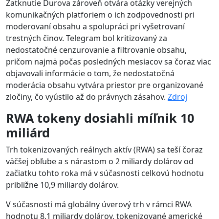
Zatknutie Durova zároveň otvára otázky verejných
komunikačných platforiem o ich zodpovednosti pri
moderovaní obsahu a spolupráci pri vyšetrovaní
trestných činov. Telegram bol kritizovaný za
nedostatočné cenzurovanie a filtrovanie obsahu,
pričom najmä počas posledných mesiacov sa čoraz viac
objavovali informácie o tom, že nedostatočná
moderácia obsahu vytvára priestor pre organizované
zločiny, čo vyústilo až do právnych zásahov.
Zdroj
RWA tokeny dosiahli míľnik 10
miliárd
Trh tokenizovaných reálnych aktív (RWA) sa teší čoraz
väčšej obľube a s nárastom o 2 miliardy dolárov od
začiatku tohto roka má v súčasnosti celkovú hodnotu
približne 10,9 miliardy dolárov.
V súčasnosti má globálny úverový trh v rámci RWA
hodnotu 8,1 miliardy dolárov, tokenizované americké