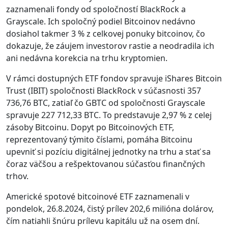
zaznamenali fondy od spoločností BlackRock a
Grayscale. Ich spoločný podiel Bitcoinov nedávno
dosiahol takmer 3 % z celkovej ponuky bitcoinov, čo
dokazuje, že záujem investorov rastie a neodradila ich
ani nedávna korekcia na trhu kryptomien.
V rámci dostupných ETF fondov spravuje iShares Bitcoin
Trust (IBIT) spoločnosti BlackRock v súčasnosti 357
736,76 BTC, zatiaľ čo GBTC od spoločnosti Grayscale
spravuje 227 712,33 BTC. To predstavuje 2,97 % z celej
zásoby Bitcoinu. Dopyt po Bitcoinových ETF,
reprezentovaný týmito číslami, pomáha Bitcoinu
upevniť si pozíciu digitálnej jednotky na trhu a stať sa
čoraz väčšou a rešpektovanou súčasťou finančných
trhov.
Americké spotové bitcoinové ETF zaznamenali v
pondelok, 26.8.2024, čistý prílev 202,6 milióna dolárov,
čím natiahli šnúru prílevu kapitálu už na osem dní.