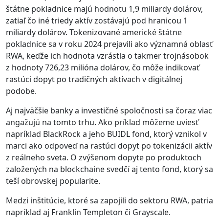
štátne pokladnice majú hodnotu 1,9 miliardy dolárov,
zatiaľ čo iné triedy aktív zostávajú pod hranicou 1
miliardy dolárov. Tokenizované americké štátne
pokladnice sa v roku 2024 prejavili ako významná oblasť
RWA, keďže ich hodnota vzrástla o takmer trojnásobok
z hodnoty 726,23 milióna dolárov, čo môže indikovať
rastúci dopyt po tradičných aktívach v digitálnej
podobe.
Aj najväčšie banky a investičné spoločnosti sa čoraz viac
angažujú na tomto trhu. Ako príklad môžeme uviesť
napríklad BlackRock a jeho BUIDL fond, ktorý vznikol v
marci ako odpoveď na rastúci dopyt po tokenizácii aktív
z reálneho sveta. O zvýšenom dopyte po produktoch
založených na blockchaine svedčí aj tento fond, ktorý sa
teší obrovskej popularite.
Medzi inštitúcie, ktoré sa zapojili do sektoru RWA, patria
napríklad aj Franklin Templeton či Grayscale.