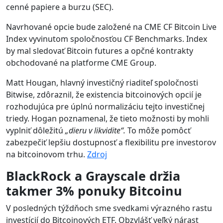
cenné papiere a burzu (SEC).
Navrhované opcie bude založené na CME CF Bitcoin Live
Index vyvinutom spoločnosťou CF Benchmarks. Index
by mal sledovať Bitcoin futures a opčné kontrakty
obchodované na platforme CME Group.
Matt Hougan, hlavný investičný riaditeľ spoločnosti
Bitwise, zdôraznil, že existencia bitcoinových opcií je
rozhodujúca pre úplnú normalizáciu tejto investičnej
triedy. Hogan poznamenal, že tieto možnosti by mohli
vyplniť dôležitú
„dieru v likvidite“.
To môže pomôcť
zabezpečiť lepšiu dostupnosť a flexibilitu pre investorov
na bitcoinovom trhu.
Zdroj
BlackRock a Grayscale držia
takmer 3% ponuky Bitcoinu
V posledných týždňoch sme svedkami výrazného rastu
investícií do Bitcoinových ETF. Obzvlášť veľký nárast