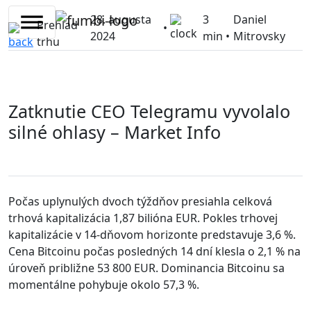
Skip
28. augusta
3
Daniel
to
Prehľad
•
2024
min •
Mitrovsky
content
trhu
Zatknutie CEO Telegramu vyvolalo
silné ohlasy – Market Info
Počas uplynulých dvoch týždňov presiahla celková
trhová kapitalizácia 1,87 bilióna EUR. Pokles trhovej
kapitalizácie v 14-dňovom horizonte predstavuje 3,6 %.
Cena Bitcoinu počas posledných 14 dní klesla o 2,1 % na
úroveň približne 53 800 EUR. Dominancia Bitcoinu sa
momentálne pohybuje okolo 57,3 %.