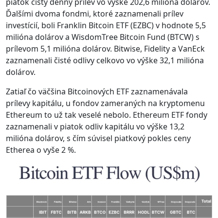
piatok čistý denný prílev vo výške 202,6 milióna dolárov.
Ďalšími dvoma fondmi, ktoré zaznamenali prílev
investícií, boli Franklin Bitcoin ETF (EZBC) v hodnote 5,5
milióna dolárov a WisdomTree Bitcoin Fund (BTCW) s
prílevom 5,1 milióna dolárov. Bitwise, Fidelity a VanEck
zaznamenali čisté odlivy celkovo vo výške 32,1 milióna
dolárov.
Zatiaľ čo väčšina Bitcoinových ETF zaznamenávala
prílevy kapitálu, u fondov zameraných na kryptomenu
Ethereum to už tak veselé nebolo. Ethereum ETF fondy
zaznamenali v piatok odliv kapitálu vo výške 13,2
milióna dolárov, s čím súvisel piatkový pokles ceny
Etherea o vyše 2 %.