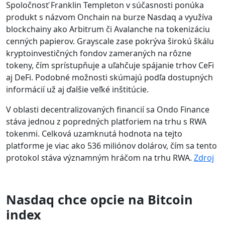
Spoločnosť Franklin Templeton v súčasnosti ponúka
produkt s názvom Onchain na burze Nasdaq a využíva
blockchainy ako Arbitrum či Avalanche na tokenizáciu
cenných papierov. Grayscale zase pokrýva širokú škálu
kryptoinvestičných fondov zameraných na rôzne
tokeny, čím sprístupňuje a uľahčuje spájanie trhov CeFi
aj DeFi. Podobné možnosti skúmajú podľa dostupných
informácií už aj ďalšie veľké inštitúcie.
V oblasti decentralizovaných financií sa Ondo Finance
stáva jednou z popredných platforiem na trhu s RWA
tokenmi. Celková uzamknutá hodnota na tejto
platforme je viac ako 536 miliónov dolárov, čím sa tento
protokol stáva významným hráčom na trhu RWA.
Zdroj
Nasdaq chce opcie na Bitcoin
index