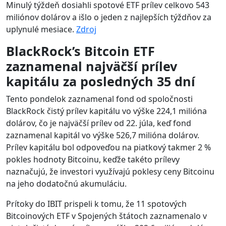
Minulý týždeň dosiahli spotové ETF prílev celkovo 543
miliónov dolárov a išlo o jeden z najlepších týždňov za
uplynulé mesiace.
Zdroj
BlackRock’s Bitcoin ETF
zaznamenal najväčší prílev
kapitálu za posledných 35 dní
Tento pondelok zaznamenal fond od spoločnosti
BlackRock čistý prílev kapitálu vo výške 224,1 milióna
dolárov, čo je najväčší prílev od 22. júla, keď fond
zaznamenal kapitál vo výške 526,7 milióna dolárov.
Prílev kapitálu bol odpoveďou na piatkový takmer 2 %
pokles hodnoty Bitcoinu, keďže takéto prílevy
naznačujú, že investori využívajú poklesy ceny Bitcoinu
na jeho dodatočnú akumuláciu.
Prítoky do IBIT prispeli k tomu, že 11 spotových
Bitcoinových ETF v Spojených štátoch zaznamenalo v