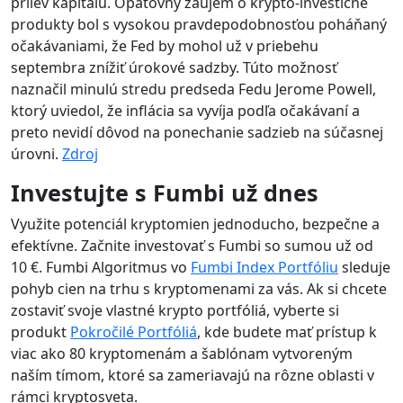
prílev kapitálu. Opätovný záujem o krypto-investičné
produkty bol s vysokou pravdepodobnosťou poháňaný
očakávaniami, že Fed by mohol už v priebehu
septembra znížiť úrokové sadzby. Túto možnosť
naznačil minulú stredu predseda Fedu Jerome Powell,
ktorý uviedol, že inflácia sa vyvíja podľa očakávaní a
preto nevidí dôvod na ponechanie sadzieb na súčasnej
úrovni.
Zdroj
Investujte s Fumbi už dnes
Využite potenciál kryptomien jednoducho, bezpečne a
efektívne. Začnite investovať s Fumbi so sumou už od
10 €. Fumbi Algoritmus vo
Fumbi Index Portfóliu
sleduje
pohyb cien na trhu s kryptomenami za vás. Ak si chcete
zostaviť svoje vlastné krypto portfóliá, vyberte si
produkt
Pokročilé Portfóliá
, kde budete mať prístup k
viac ako 80 kryptomenám a šablónam vytvoreným
naším tímom, ktoré sa zameriavajú na rôzne oblasti v
rámci kryptosveta.