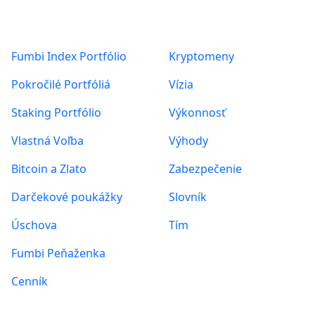
Produkty
O nás
Fumbi Index Portfólio
Kryptomeny
Pokročilé Portfóliá
Vízia
Staking Portfólio
Výkonnosť
Vlastná Voľba
Výhody
Bitcoin a Zlato
Zabezpečenie
Darčekové poukážky
Slovník
Úschova
Tím
Fumbi Peňaženka
Cenník