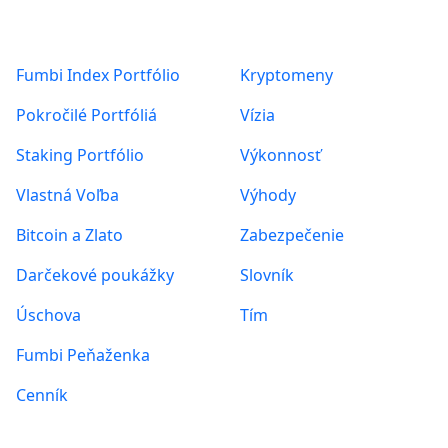
Read More
Produkty
O nás
1
2
3
…
174
Next
Fumbi Index Portfólio
Kryptomeny
Pokročilé Portfóliá
Vízia
Staking Portfólio
Výkonnosť
Vlastná Voľba
Výhody
Bitcoin a Zlato
Zabezpečenie
Darčekové poukážky
Slovník
Úschova
Tím
Fumbi Peňaženka
Cenník