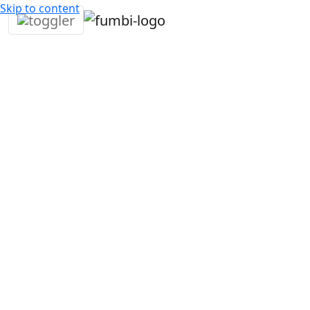
Skip to content
22. ledna
3
Boris
Týdenní přehled
•
2021
min •
Hasko
trhu
Nový profil je tady. Pro nás ve Fumbi, ale i pro všechny
naše klienty, je to velký krok vpřed. Fumbi už nebude