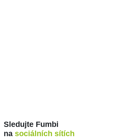
ALL
CRYPTO WEEKLY UPDATE
CRYPTOCURRENCIES
FUMBI NEWS
GUIDES
INTERESTING FACTS
Posts found: error