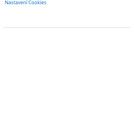
Nastavení Cookies
Kde nás najdete
FUMBI, s.r.o.
FUMBI NETWORK j.s.a
Suché mýto 6
Suché mýto 6
811 03 Bratislava
811 03 Bratislava
Slovensko
Slovensko
IČO: 55 651 232
IČO: 52 005 895