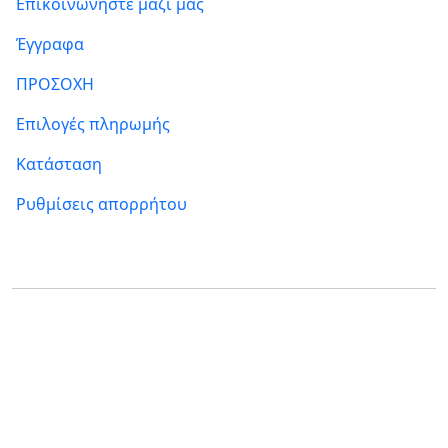
Επικοινωνήστε μαζί μας
Έγγραφα
ΠΡΟΣΟΧΗ
Επιλογές πληρωμής
Κατάσταση
Ρυθμίσεις απορρήτου
Πού θα μας βρείτε
FUMBI, s.r.o.
FUMBI NETWORK j.s.a