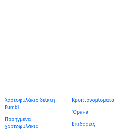
ΟΔΗΓΊΕΣ
Posts found: error
Προϊόντα
Σχετικά με εμάς
Χαρτοφυλάκιο δείκτη
Κρυπτονομίσματα
Fumbi
'Орана
Προηγμένα
Επιδόσεις
χαρτοφυλάκια