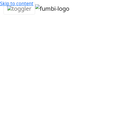
Skip to content
4. Ιουνίου
3
Juraj
•
2026
min •
Ostertag
Ενδιαφέροντα