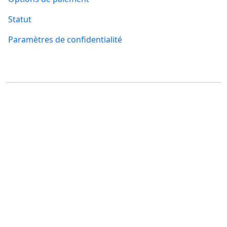
Statut
Paramètres de confidentialité
Où nous trouver
FUMBI, s.r.o.
FUMBI NETWORK j.s.a
Suché mýto 6
Suché mýto 6
811 03 Bratislava
811 03 Bratislava
Slovakia
Slovakia
ID: 55 651 232
ID: 52 005 895