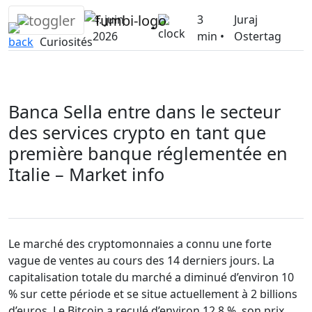
Skip
4. juin
3
Juraj
to
•
2026
min •
Ostertag
content
Curiosités
Banca Sella entre dans le secteur
des services crypto en tant que
première banque réglementée en
Italie – Market info
Le marché des cryptomonnaies a connu une forte
vague de ventes au cours des 14 derniers jours. La
capitalisation totale du marché a diminué d’environ 10
% sur cette période et se situe actuellement à 2 billions
d’euros. Le Bitcoin a reculé d’environ 12,8 %, son prix