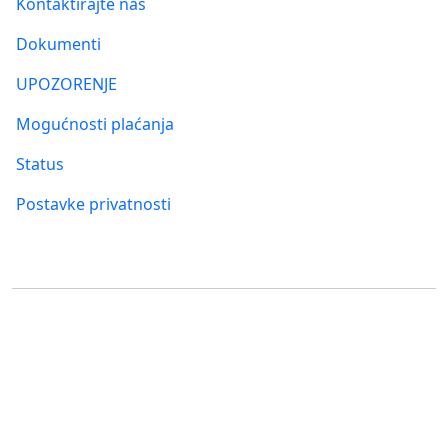
Kontaktirajte nas
Dokumenti
UPOZORENJE
Mogućnosti plaćanja
Status
Postavke privatnosti
Gdje nas pronaći
FUMBI, s.r.o.
FUMBI NETWORK j.s.a