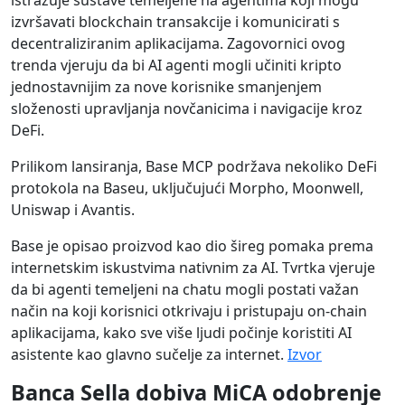
istražuje sustave temeljene na agentima koji mogu
izvršavati blockchain transakcije i komunicirati s
decentraliziranim aplikacijama. Zagovornici ovog
trenda vjeruju da bi AI agenti mogli učiniti kripto
jednostavnijim za nove korisnike smanjenjem
složenosti upravljanja novčanicima i navigacije kroz
DeFi.
Prilikom lansiranja, Base MCP podržava nekoliko DeFi
protokola na Baseu, uključujući Morpho, Moonwell,
Uniswap i Avantis.
Base je opisao proizvod kao dio šireg pomaka prema
internetskim iskustvima nativnim za AI. Tvrtka vjeruje
da bi agenti temeljeni na chatu mogli postati važan
način na koji korisnici otkrivaju i pristupaju on-chain
aplikacijama, kako sve više ljudi počinje koristiti AI
asistente kao glavno sučelje za internet.
Izvor
Banca Sella dobiva MiCA odobrenje