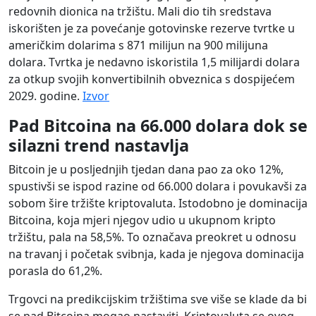
redovnih dionica na tržištu. Mali dio tih sredstava
iskorišten je za povećanje gotovinske rezerve tvrtke u
američkim dolarima s 871 milijun na 900 milijuna
dolara. Tvrtka je nedavno iskoristila 1,5 milijardi dolara
za otkup svojih konvertibilnih obveznica s dospijećem
2029. godine.
Izvor
Pad Bitcoina na 66.000 dolara dok se
silazni trend nastavlja
Bitcoin je u posljednjih tjedan dana pao za oko 12%,
spustivši se ispod razine od 66.000 dolara i povukavši za
sobom šire tržište kriptovaluta. Istodobno je dominacija
Bitcoina, koja mjeri njegov udio u ukupnom kripto
tržištu, pala na 58,5%. To označava preokret u odnosu
na travanj i početak svibnja, kada je njegova dominacija
porasla do 61,2%.
Trgovci na predikcijskim tržištima sve više se klade da bi