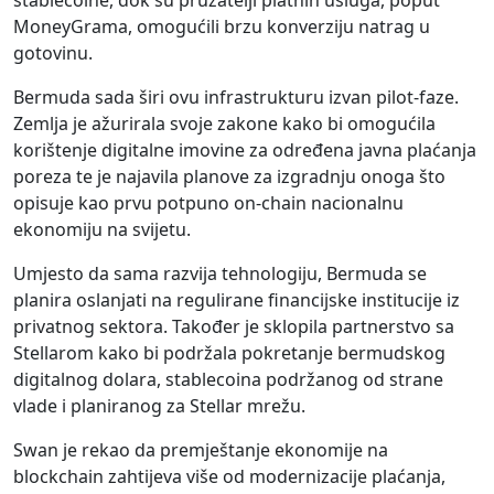
stablecoine, dok su pružatelji platnih usluga, poput
MoneyGrama, omogućili brzu konverziju natrag u
gotovinu.
Bermuda sada širi ovu infrastrukturu izvan pilot-faze.
Zemlja je ažurirala svoje zakone kako bi omogućila
korištenje digitalne imovine za određena javna plaćanja
poreza te je najavila planove za izgradnju onoga što
opisuje kao prvu potpuno on-chain nacionalnu
ekonomiju na svijetu.
Umjesto da sama razvija tehnologiju, Bermuda se
planira oslanjati na regulirane financijske institucije iz
privatnog sektora. Također je sklopila partnerstvo sa
Stellarom kako bi podržala pokretanje bermudskog
digitalnog dolara, stablecoina podržanog od strane
vlade i planiranog za Stellar mrežu.
Swan je rekao da premještanje ekonomije na
blockchain zahtijeva više od modernizacije plaćanja,