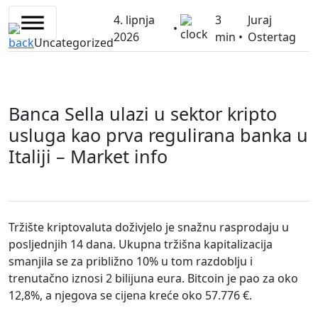
Skip
4. lipnja
3
Juraj
to
•
2026
min •
Ostertag
content
Uncategorized
Banca Sella ulazi u sektor kripto
usluga kao prva regulirana banka u
Italiji – Market info
Tržište kriptovaluta doživjelo je snažnu rasprodaju u
posljednjih 14 dana. Ukupna tržišna kapitalizacija
smanjila se za približno 10% u tom razdoblju i
trenutačno iznosi 2 bilijuna eura. Bitcoin je pao za oko
12,8%, a njegova se cijena kreće oko 57.776 €.