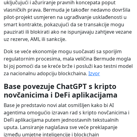
uključujući i ažuriranje pravnih koncepata poput
vlasničkih prava. Bermuda je također nedavno dovršila
pilot-projekt usmjeren na ugrađivanje usklađenosti u
smart kontrakte, pokazujući da se transakcije mogu
pauzirati ili blokirati ako ne ispunjavaju zahtjeve vezane
uz rezerve, AML ili sankcije.
Dok se veće ekonomije mogu suočavati sa sporijim
regulatornim procesima, mala veličina Bermude mogla
bi joj pomoći da se kreće brže i posluži kao testni model
za nacionalnu adopciju blockchaina.
Izvor
Base povezuje ChatGPT s kripto
novčanicima i DeFi aplikacijama
Base je predstavio novi alat osmišljen kako bi AI
agentima omogućio izravan rad s kripto novčanicima i
DeFi aplikacijama putem jednostavnih tekstualnih
uputa. Lansiranje naglašava sve veće preklapanje
između umjetne inteligencije i blockchain