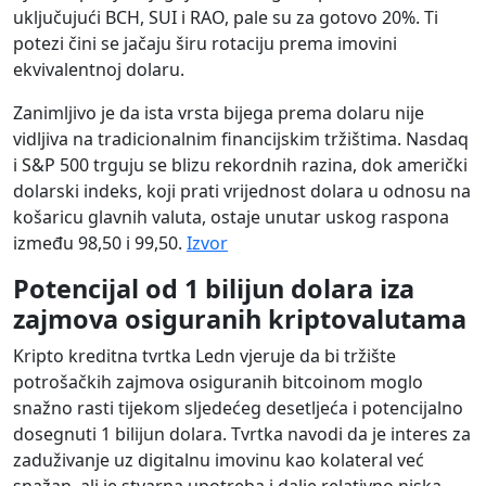
uključujući BCH, SUI i RAO, pale su za gotovo 20%. Ti
potezi čini se jačaju širu rotaciju prema imovini
ekvivalentnoj dolaru.
Zanimljivo je da ista vrsta bijega prema dolaru nije
vidljiva na tradicionalnim financijskim tržištima. Nasdaq
i S&P 500 trguju se blizu rekordnih razina, dok američki
dolarski indeks, koji prati vrijednost dolara u odnosu na
košaricu glavnih valuta, ostaje unutar uskog raspona
između 98,50 i 99,50.
Izvor
Potencijal od 1 bilijun dolara iza
zajmova osiguranih kriptovalutama
Kripto kreditna tvrtka Ledn vjeruje da bi tržište
potrošačkih zajmova osiguranih bitcoinom moglo
snažno rasti tijekom sljedećeg desetljeća i potencijalno
dosegnuti 1 bilijun dolara. Tvrtka navodi da je interes za
zaduživanje uz digitalnu imovinu kao kolateral već