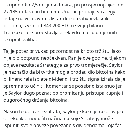
ukupno oko 2,5 milijuna dolara, po prosječnoj cijeni od
77.135 dolara po bitcoinu. Unatoč prodaji, Strategy
ostaje najveći javno izlistani korporativni vlasnik
bitcoina, s više od 843.700 BTC u svojoj bilanci.
Transakcija je predstavljala tek vrlo mali dio njezinih
ukupnih zaliha.
Taj je potez privukao pozornost na kripto tržištu, iako
nije bio potpuno neočekivan. Ranije ove godine, tijekom
objave rezultata Strategyja za prvo tromjesečje, Saylor
je naznačio da bi tvrtka mogla prodati dio bitcoina kako
bi financirala isplate dividendi i tržištu signalizirala da je
spremna to učiniti. Komentar se posebno istaknuo jer
je Saylor dugo poznat po promicanju pristupa kupnje i
dugoročnog držanja bitcoina.
Nakon te objave rezultata, Saylor je kasnije raspravljao
o nekoliko mogućih načina na koje Strategy može
ispuniti svoje obveze povezane s dividendama i ojačati