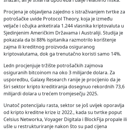
snažan, ali je stvarna upotreba i dalje relativno niska.
Procjena je objavljena zajedno s istraživanjem tvrtke za
potrošačke uvide Protocol Theory, koja je između
veljače i ožujka anketirala 1.244 vlasnika kriptovaluta u
Sjedinjenim Američkim Državama i Australiji. Studija je
pokazala da bi 88% ispitanika razmotrilo korištenje
zajma ili kreditnog proizvoda osiguranog
kriptovalutama, dok ga trenutačno koristi samo 14%.
Ledn procjenjuje tržište potrošačkih zajmova
osiguranih bitcoinom na oko 3 milijarde dolara. Za
usporedbu, Galaxy Research ranije je procijenio da je
širi sektor kripto kreditiranja dosegnuo rekordnih 73,6
milijardi dolara u trećem tromjesečju 2025.
Unatoč potencijalu rasta, sektor se još uvijek oporavlja
od kripto kreditne krize iz 2022., kada su tvrtke poput
Celsius Networka, Voyager Digitala i BlockFija propale ili
ušle u restrukturiranje nakon što su pad cijena