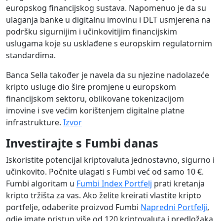
europskog financijskog sustava. Napomenuo je da su
ulaganja banke u digitalnu imovinu i DLT usmjerena na
podršku sigurnijim i učinkovitijim financijskim
uslugama koje su usklađene s europskim regulatornim
standardima.
Banca Sella također je navela da su njezine nadolazeće
kripto usluge dio šire promjene u europskom
financijskom sektoru, oblikovane tokenizacijom
imovine i sve većim korištenjem digitalne platne
infrastrukture.
Izvor
Investirajte s Fumbi danas
Iskoristite potencijal kriptovaluta jednostavno, sigurno i
učinkovito. Počnite ulagati s Fumbi već od samo 10 €.
Fumbi algoritam u
Fumbi Index Portfelj
prati kretanja
kripto tržišta za vas. Ako želite kreirati vlastite kripto
portfelje, odaberite proizvod Fumbi
Napredni Portfelji
,
gdje imate pristup više od 120 kriptovaluta i predložaka