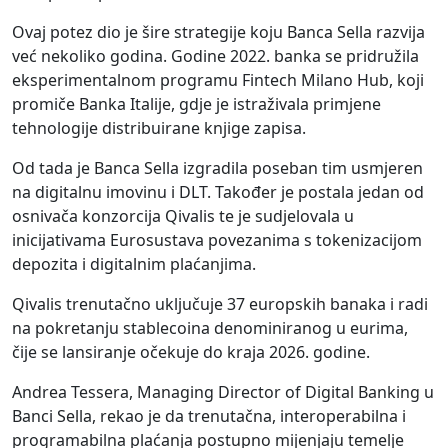
Ovaj potez dio je šire strategije koju Banca Sella razvija
već nekoliko godina. Godine 2022. banka se pridružila
eksperimentalnom programu Fintech Milano Hub, koji
promiče Banka Italije, gdje je istraživala primjene
tehnologije distribuirane knjige zapisa.
Od tada je Banca Sella izgradila poseban tim usmjeren
na digitalnu imovinu i DLT. Također je postala jedan od
osnivača konzorcija Qivalis te je sudjelovala u
inicijativama Eurosustava povezanima s tokenizacijom
depozita i digitalnim plaćanjima.
Qivalis trenutačno uključuje 37 europskih banaka i radi
na pokretanju stablecoina denominiranog u eurima,
čije se lansiranje očekuje do kraja 2026. godine.
Andrea Tessera, Managing Director of Digital Banking u
Banci Sella, rekao je da trenutačna, interoperabilna i
programabilna plaćanja postupno mijenjaju temelje