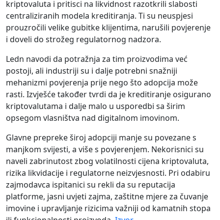
kriptovaluta i pritisci na likvidnost razotkrili slabosti
centraliziranih modela kreditiranja. Ti su neuspjesi
prouzročili velike gubitke klijentima, narušili povjerenje
i doveli do strožeg regulatornog nadzora.
Ledn navodi da potražnja za tim proizvodima već
postoji, ali industriji su i dalje potrebni snažniji
mehanizmi povjerenja prije nego što adopcija može
rasti. Izvješće također tvrdi da je kreditiranje osigurano
kriptovalutama i dalje malo u usporedbi sa širim
opsegom vlasništva nad digitalnom imovinom.
Glavne prepreke široj adopciji manje su povezane s
manjkom svijesti, a više s povjerenjem. Nekorisnici su
naveli zabrinutost zbog volatilnosti cijena kriptovaluta,
rizika likvidacije i regulatorne neizvjesnosti. Pri odabiru
zajmodavca ispitanici su rekli da su reputacija
platforme, jasni uvjeti zajma, zaštitne mjere za čuvanje
imovine i upravljanje rizicima važniji od kamatnih stopa