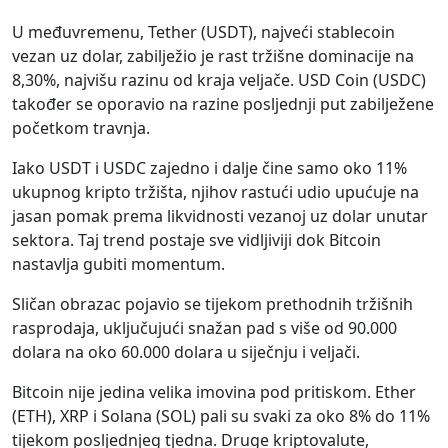
U međuvremenu, Tether (USDT), najveći stablecoin
vezan uz dolar, zabilježio je rast tržišne dominacije na
8,30%, najvišu razinu od kraja veljače. USD Coin (USDC)
također se oporavio na razine posljednji put zabilježene
početkom travnja.
Iako USDT i USDC zajedno i dalje čine samo oko 11%
ukupnog kripto tržišta, njihov rastući udio upućuje na
jasan pomak prema likvidnosti vezanoj uz dolar unutar
sektora. Taj trend postaje sve vidljiviji dok Bitcoin
nastavlja gubiti momentum.
Sličan obrazac pojavio se tijekom prethodnih tržišnih
rasprodaja, uključujući snažan pad s više od 90.000
dolara na oko 60.000 dolara u siječnju i veljači.
Bitcoin nije jedina velika imovina pod pritiskom. Ether
(ETH), XRP i Solana (SOL) pali su svaki za oko 8% do 11%
tijekom posljednjeg tjedna. Druge kriptovalute,