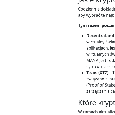
Codziennie dokładn
aby wybrać te najb
Tym razem posze
Decentraland
wirtualny świa
aplikacjach. J
wirtualnych św
MANA jest rodz
cyfrowa, ale 
Tezos (XTZ)
– T
związane z in
(Proof of Stak
zarządzania c
Które kryp
W ramach aktualiza