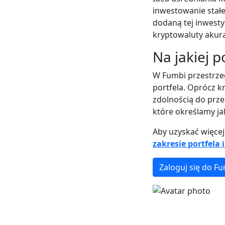
inwestowanie stałe
dodaną tej inwestyc
kryptowaluty akur
Na jakiej 
W Fumbi przestrzeg
portfela. Oprócz k
zdolnością do prz
które określamy ja
Aby uzyskać więcej
zakresie portfela
Zaloguj się do F