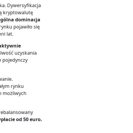
ka. Dywersyfikacja
ą kryptowalutę
 ogólna dominacja
 rynku pojawiło się
i lat.
 aktywnie
liwość uzyskania
w pojedynczy
wanie.
ałym rynku
ch możliwych
 rebalansowany
płacie od 50 euro.