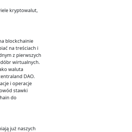
iele kryptowalut,
na blockchainie
ać na treściach i
ednym z pierwszych
 dóbr wirtualnych.
ako waluta
centraland DAO.
acje i operacje
dowód stawki
chain do
iają już naszych