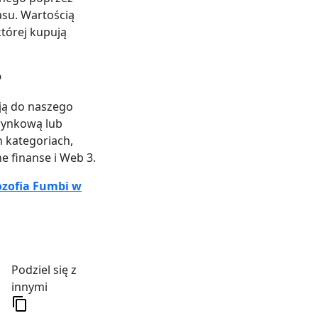
asu. Wartością
której kupują
?
ają do naszego
 rynkową lub
 kategoriach,
e finanse i Web 3.
ozofia Fumbi w
Podziel się z
innymi