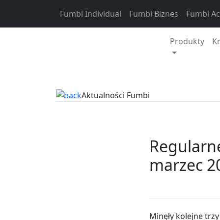
Skip to content
Fumbi Individual
Fumbi Biznes
Fumbi A
Produkty
K
Aktualności Fumbi
Regularne
marzec 2
Minęły kolejne trz