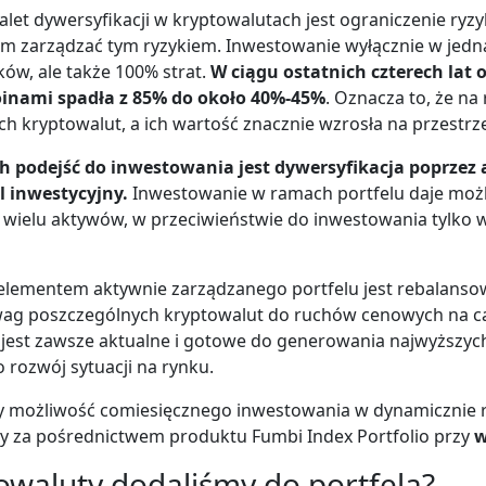
alet dywersyfikacji w kryptowalutach jest ograniczenie ryzy
 zarządzać tym ryzykiem. Inwestowanie wyłącznie w jedn
ów, ale także 100% strat.
W ciągu ostatnich czterech lat
oinami spadła z 85% do około 40%-45%
. Oznacza to, że na
ch kryptowalut, a ich wartość znacznie wzrosła na przestrzen
h podejść do inwestowania jest dywersyfikacja poprzez
l inwestycyjny.
Inwestowanie w ramach portfelu daje moż
 wielu aktywów, w przeciwieństwie do inwestowania tylko 
lementem aktywnie zarządzanego portfelu jest rebalanso
ag poszczególnych kryptowalut do ruchów cenowych na c
l jest zawsze aktualne i gotowe do generowania najwyższy
 rozwój sytuacji na rynku.
 możliwość comiesięcznego inwestowania w dynamicznie
ny za pośrednictwem produktu Fumbi Index Portfolio przy
w
towaluty dodaliśmy do portfela?