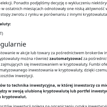
selekcji. Ponadto podjęliśmy decyzję o wykluczeniu niektór
e w ostatnich miesiącach odnotowały one niską aktywność w
 stopy zwrotu z rynku w porównaniu z innymi kryptowaluta
aluty:
T)
egularnie
stowanie w akcje lub towary za pośrednictwem brokerów i
ryptowaluty można również
zautomatyzować
za pośredni
 zajmujących się inwestowaniem w kryptowaluty. Fumbi of
matyzowanego inwestowania w kryptowaluty, dzięki czem
kosztów inwestycji.
ów to technika inwestycyjna, w której inwestorzy co mi
ędzy w swoją ulubioną kryptowalutę lub portfel inwestyc
n kryptowalut.
osztów inwestycji polega na ograniczeniu ryzyka inwestyc