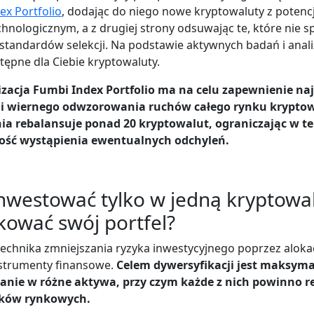
ex Portfolio
, dodając do niego nowe kryptowaluty z potenc
chnologicznym, a z drugiej strony odsuwając te, które nie s
 standardów selekcji. Na podstawie aktywnych badań i anal
stępne dla Ciebie kryptowaluty.
zacja Fumbi Index Portfolio ma na celu zapewnienie naj
i wiernego odwzorowania ruchów całego rynku kryptow
a rebalansuje ponad 20 kryptowalut, ograniczając w t
ść wystąpienia ewentualnych odchyleń.
 inwestować tylko w jedną kryptowal
kować swój portfel?
technika zmniejszania ryzyka inwestycyjnego poprzez alokac
strumenty finansowe.
Celem dywersyfikacji jest maksyma
anie w różne aktywa, przy czym każde z nich powinno r
ków rynkowych.