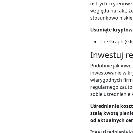
ostrych kryteriów 
względu na fakt, ż
stosunkowo niskie
Usunięte kryptow
The Graph (GR
Inwestuj r
Podobnie jak inwe
inwestowanie w k
wiarygodnych firm
regularnego zauto
sobie uśrednienie 
Uśrednianie koszt
stałą kwotę pieni
od aktualnych ce
Idea uśredniania k