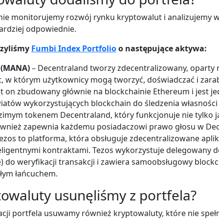
ie monitorujemy rozwój rynku kryptowalut i analizujemy w
ardziej odpowiednie.
rzyliśmy
Fumbi Index Portfolio
o następujące aktywa:
 (MANA)
– Decentraland tworzy zdecentralizowany, oparty 
t, w którym użytkownicy mogą tworzyć, doświadczać i zarabi
est on zbudowany głównie na blockchainie Ethereum i jest j
iatów wykorzystujących blockchain do śledzenia własności
imym tokenem Decentraland, który funkcjonuje nie tylko j
również zapewnia każdemu posiadaczowi prawo głosu w De
ezos to platforma, która obsługuje zdecentralizowane aplik
teligentnymi kontraktami. Tezos wykorzystuje delegowany 
e) do weryfikacji transakcji i zawiera samoobsługowy block
ałym łańcuchem.
towaluty usunęliśmy z portfela?
cji portfela usuwamy również kryptowaluty, które nie spełn