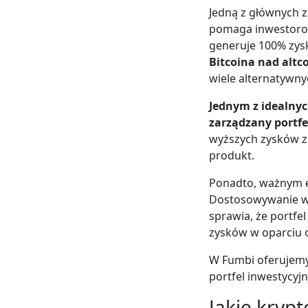
Jedną z głównych z
pomaga inwestorom
generuje 100% zysk
Bitcoina nad altc
wiele alternatywny
Jednym z idealnyc
zarządzany portfe
wyższych zysków z
produkt.
Ponadto, ważnym e
Dostosowywanie w
sprawia, że portfe
zysków w oparciu o
W Fumbi oferujemy
portfel inwestycyj
Jakie kryp