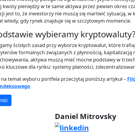
j kwoty pieniędzy w te same aktywa przez pewien okres cz
ji jest to, że inwestorzy nie muszą się martwić sytuacją, w 
at wtedy, gdy rynek znajduje się w szczytowym momencie.
podstawie wybieramy kryptowaluty
amy ścisłych zasad przy wyborze kryptowalut, które trafi
ryteriów formalnych związanych z płynnością, kapitalizacją
echowywania, aktywa muszą mieć mocne podstawy w trzech
ko kluczowe dla rynku: systemy płatności, zdecentralizowan
 na temat wyboru portfela przeczytaj poniższy artykuł –
Fil
 indeksowego
umbi
Daniel Mitrovsky