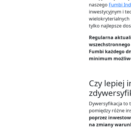
naszego
Fumbi Ind
inwestycyjnym i te
wielokryterialnych
tylko najlepsze do
Regularna aktuali
wszechstronnego 
Fumbi każdego dni
minimum możliwo
Czy lepiej
zdywersyfi
Dywersyfikacja to 
pomiędzy różne in
poprzez inwestow
na zmiany warun