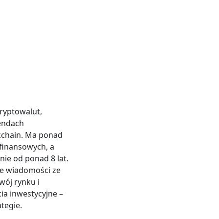
kryptowalut,
rendach
kchain. Ma ponad
 finansowych, a
ie od ponad 8 lat.
e wiadomości ze
wój rynku i
ia inwestycyjne –
tegie.