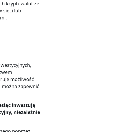
ych kryptowalut ze
 sieci lub
mi.
nwestycyjnych,
ctwem
eruje możliwość
u można zapewnić
esiąc inwestują
yjny, niezależnie
yjnego poprzez