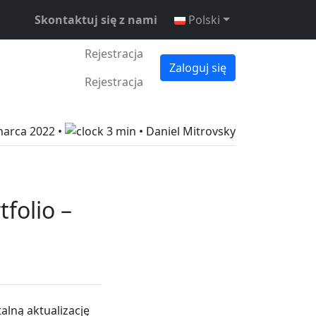
Skontaktuj się z nami
Polski
Rejestracja
Zaloguj się
Rejestracja
marca 2022
•
3 min •
Daniel Mitrovsky
folio –
alną aktualizację