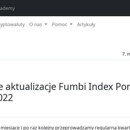
cademy
ryptowaluty
O nas
Pomoc
Artykuły
7. 
 aktualizacje Fumbi Index Port
022
y miesiące i po raz kolejny przeprowadzamy regularną kwart