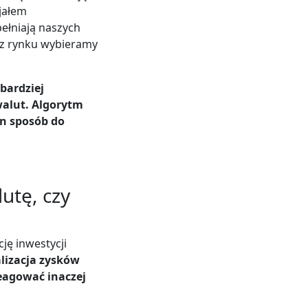
jałem
pełniają naszych
iz rynku wybieramy
bardziej
alut. Algorytm
en sposób do
utę, czy
ję inwestycji
lizacja zysków
eagować inaczej