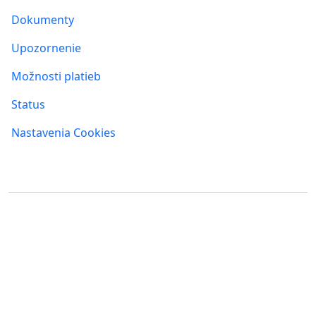
Dokumenty
Upozornenie
Možnosti platieb
Status
Nastavenia Cookies
Kde nás nájdete
FUMBI, s.r.o.
FUMBI NETWORK j.s.a
Suché mýto 6
Suché mýto 6