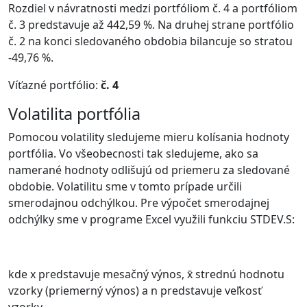
Rozdiel v návratnosti medzi portfóliom č. 4 a portfóliom
č. 3 predstavuje až 442,59 %. Na druhej strane portfólio
č. 2 na konci sledovaného obdobia bilancuje so stratou
-49,76 %.
Víťazné portfólio:
č. 4
Volatilita portfólia
Pomocou volatility sledujeme mieru kolísania hodnoty
portfólia. Vo všeobecnosti tak sledujeme, ako sa
namerané hodnoty odlišujú od priemeru za sledované
obdobie. Volatilitu sme v tomto prípade určili
smerodajnou odchýlkou. Pre výpočet smerodajnej
odchýlky sme v programe Excel využili funkciu STDEV.S:
kde x predstavuje mesačný výnos, x̄ strednú hodnotu
vzorky (priemerný výnos) a n predstavuje veľkosť