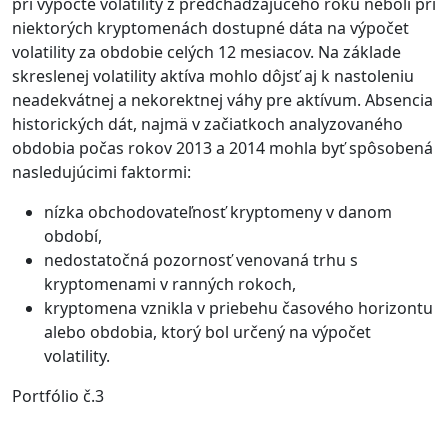
pri výpočte volatility z predchádzajúceho roku neboli pri
niektorých kryptomenách dostupné dáta na výpočet
volatility za obdobie celých 12 mesiacov. Na základe
skreslenej volatility aktíva mohlo dôjsť aj k nastoleniu
neadekvátnej a nekorektnej váhy pre aktívum. Absencia
historických dát, najmä v začiatkoch analyzovaného
obdobia počas rokov 2013 a 2014 mohla byť spôsobená
nasledujúcimi faktormi:
nízka obchodovateľnosť kryptomeny v danom
období,
nedostatočná pozornosť venovaná trhu s
kryptomenami v ranných rokoch,
kryptomena vznikla v priebehu časového horizontu
alebo obdobia, ktorý bol určený na výpočet
volatility.
Portfólio č.3