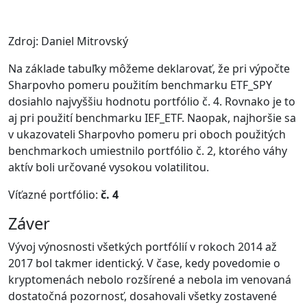
Zdroj: Daniel Mitrovský
Na základe tabuľky môžeme deklarovať, že pri výpočte
Sharpovho pomeru použitím benchmarku ETF_SPY
dosiahlo najvyššiu hodnotu portfólio č. 4. Rovnako je to
aj pri použití benchmarku IEF_ETF. Naopak, najhoršie sa
v ukazovateli Sharpovho pomeru pri oboch použitých
benchmarkoch umiestnilo portfólio č. 2, ktorého váhy
aktív boli určované vysokou volatilitou.
Víťazné portfólio:
č. 4
Záver
Vývoj výnosnosti všetkých portfólií v rokoch 2014 až
2017 bol takmer identický. V čase, kedy povedomie o
kryptomenách nebolo rozšírené a nebola im venovaná
dostatočná pozornosť, dosahovali všetky zostavené