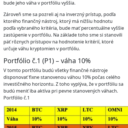
bude jeho váha v portfóliu vyššia.
Zároveň sme sa pozreli aj na inverzný prístup, podľa
ktorého finančný nástroj, ktorý má nižšiu hodnotu
podľa vybraného kritéria, bude mať percentuálne vyššie
zastúpenie v portfóliu. Na základe toho sme si stanovili
päť rôznych prístupov na hodnotenie kritérií, ktoré
určuje váhu kryptomien v portfóliu.
Portfólio č.1 (P1) – váha 10%
V tomto portfóliu budú všetky finančné nástroje
disponovať fixne stanovenou váhou 10% počas celého
investičného horizontu. Z toho vyplýva, že v portfóliu sa
budú meniť iba aktíva pri pevne stanovených váhach.
Portfólio č.1