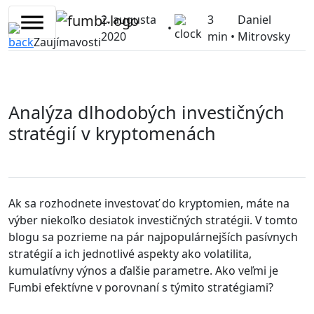
Skip
2. augusta
3
Daniel
to
•
2020
min •
Mitrovsky
content
Zaujímavosti
Analýza dlhodobých investičných
stratégií v kryptomenách
Ak sa rozhodnete investovať do kryptomien, máte na
výber niekoľko desiatok investičných stratégii. V tomto
blogu sa pozrieme na pár najpopulárnejších pasívnych
stratégií a ich jednotlivé aspekty ako volatilita,
kumulatívny výnos a ďalšie parametre. Ako veľmi je
Fumbi efektívne v porovnaní s týmito stratégiami?