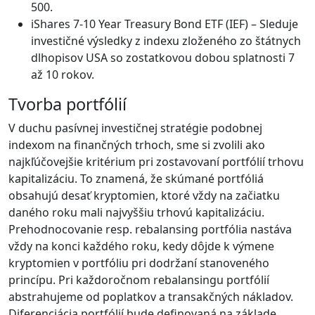
500.
iShares 7-10 Year Treasury Bond ETF (IEF) – Sleduje
investičné výsledky z indexu zloženého zo štátnych
dlhopisov USA so zostatkovou dobou splatnosti 7
až 10 rokov.
Tvorba portfólií
V duchu pasívnej investičnej stratégie podobnej
indexom na finančných trhoch, sme si zvolili ako
najkľúčovejšie kritérium pri zostavovaní portfólií trhovu
kapitalizáciu. To znamená, že skúmané portfóliá
obsahujú desať kryptomien, ktoré vždy na začiatku
daného roku mali najvyššiu trhovú kapitalizáciu.
Prehodnocovanie resp. rebalansing portfólia nastáva
vždy na konci každého roku, kedy dôjde k výmene
kryptomien v portfóliu pri dodržaní stanoveného
princípu. Pri každoročnom rebalansingu portfólií
abstrahujeme od poplatkov a transakčných nákladov.
Diferenciácia portfólií bude definovaná na základe