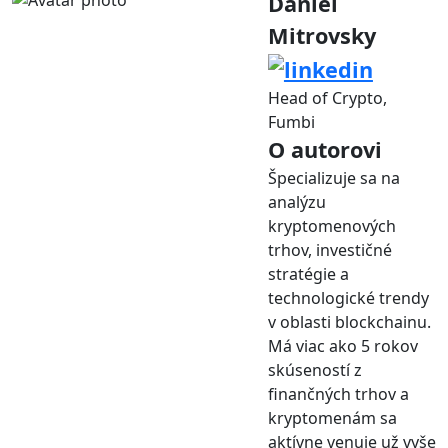
Daniel
Mitrovsky
Head of Crypto,
Fumbi
O autorovi
Špecializuje sa na
analýzu
kryptomenových
trhov, investičné
stratégie a
technologické trendy
v oblasti blockchainu.
Má viac ako 5 rokov
skúseností z
finančných trhov a
kryptomenám sa
aktívne venuje už vyše