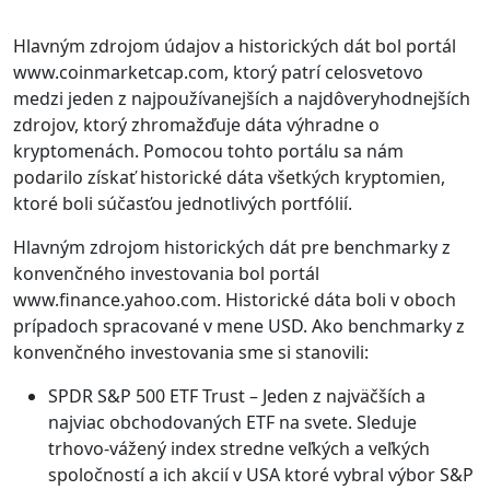
Hlavným zdrojom údajov a historických dát bol portál
www.coinmarketcap.com, ktorý patrí celosvetovo
medzi jeden z najpoužívanejších a najdôveryhodnejších
zdrojov, ktorý zhromažďuje dáta výhradne o
kryptomenách. Pomocou tohto portálu sa nám
podarilo získať historické dáta všetkých kryptomien,
ktoré boli súčasťou jednotlivých portfólií.
Hlavným zdrojom historických dát pre benchmarky z
konvenčného investovania bol portál
www.finance.yahoo.com. Historické dáta boli v oboch
prípadoch spracované v mene USD. Ako benchmarky z
konvenčného investovania sme si stanovili:
SPDR S&P 500 ETF Trust – Jeden z najväčších a
najviac obchodovaných ETF na svete. Sleduje
trhovo-vážený index stredne veľkých a veľkých
spoločností a ich akcií v USA ktoré vybral výbor S&P