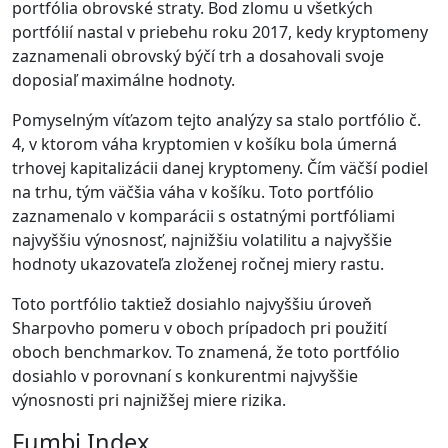
portfólia obrovské straty. Bod zlomu u všetkých
portfólií nastal v priebehu roku 2017, kedy kryptomeny
zaznamenali obrovský býčí trh a dosahovali svoje
doposiaľ maximálne hodnoty.
Pomyselným víťazom tejto analýzy sa stalo portfólio č.
4, v ktorom váha kryptomien v košíku bola úmerná
trhovej kapitalizácii danej kryptomeny. Čím väčší podiel
na trhu, tým väčšia váha v košíku. Toto portfólio
zaznamenalo v komparácii s ostatnými portfóliami
najvyššiu výnosnosť, najnižšiu volatilitu a najvyššie
hodnoty ukazovateľa zloženej ročnej miery rastu.
Toto portfólio taktiež dosiahlo najvyššiu úroveň
Sharpovho pomeru v oboch prípadoch pri použití
oboch benchmarkov. To znamená, že toto portfólio
dosiahlo v porovnaní s konkurentmi najvyššie
výnosnosti pri najnižšej miere rizika.
Fumbi Index