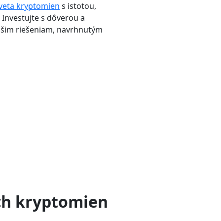
veta kryptomien
s istotou,
 Investujte s dôverou a
ašim riešeniam, navrhnutým
ých kryptomien