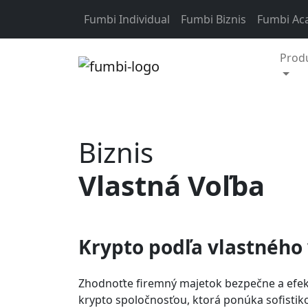
Fumbi Individual
Fumbi Biznis
Fumbi Ac
Prod
Skip
to
Biznis
content
Vlastná Voľba
Krypto podľa vlastného
Zhodnoťte firemný majetok bezpečne a efek
krypto spoločnosťou, ktorá ponúka sofistiko