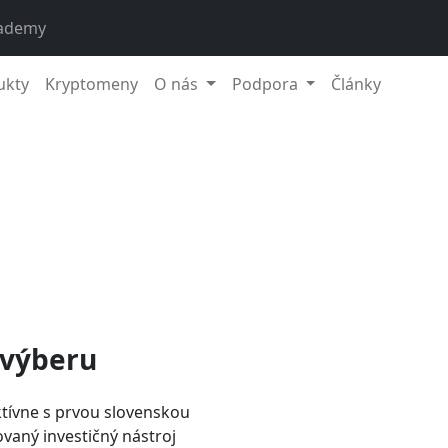
ademy
ukty
Kryptomeny
O nás
Podpora
Články
 výberu
tívne s prvou slovenskou
vaný investičný nástroj