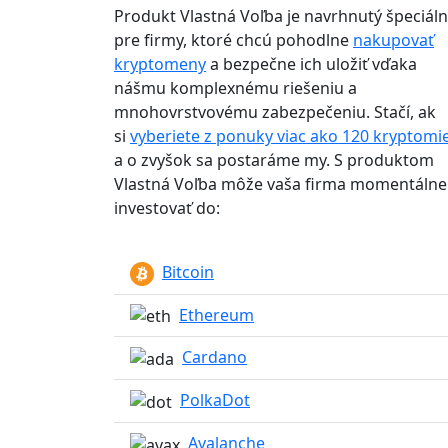
Produkt
Vlastná Voľba
je navrhnutý špeciál
pre firmy, ktoré chcú pohodlne
nakupovať
kryptomeny
a bezpečne ich uložiť vďaka
nášmu komplexnému riešeniu a
mnohovrstvovému zabezpečeniu. Stačí, ak
si
vyberiete z ponuky viac ako 120 kryptomi
a o zvyšok sa postaráme my. S produktom
Vlastná Voľba môže vaša firma momentálne
investovať do:
Bitcoin
Ethereum
Cardano
PolkaDot
Avalanche