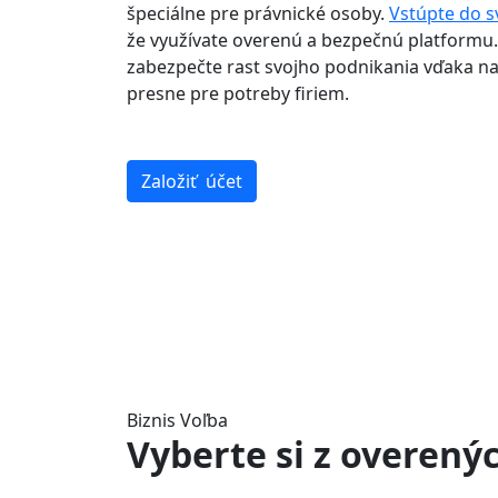
špeciálne pre právnické osoby.
Vstúpte do s
že využívate overenú a bezpečnú platformu.
zabezpečte rast svojho podnikania vďaka n
presne pre potreby firiem.
Založiť účet
Biznis Voľba
Vyberte si z overen