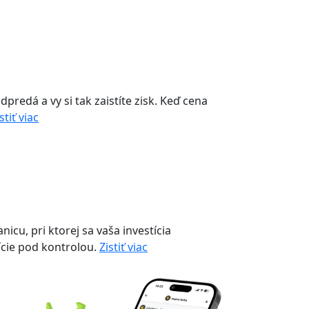
dpredá a vy si tak zaistíte zisk. Keď cena
stiť viac
cu, pri ktorej sa vaša investícia
ície pod kontrolou.
Zistiť viac