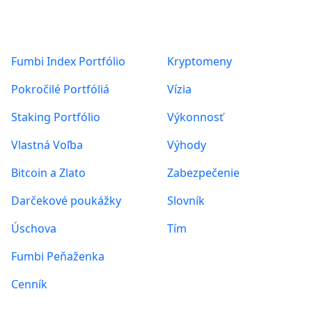
NÁVODY
Produkty
O nás
NOVINKY VO FUMBI
PREHĽAD TRHU
ZAUJÍMAVOSTI
Fumbi Index Portfólio
Kryptomeny
Posts found: error
Pokročilé Portfóliá
Vízia
Staking Portfólio
Výkonnosť
Vlastná Voľba
Výhody
Bitcoin a Zlato
Zabezpečenie
Darčekové poukážky
Slovník
Úschova
Tím
Fumbi Peňaženka
Cenník